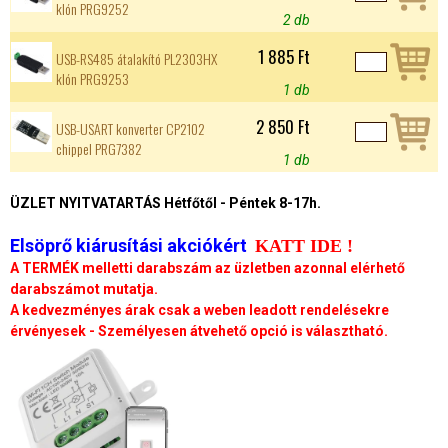
klón PRG9252
2 db
1 885 Ft
USB-RS485 átalakító PL2303HX
klón PRG9253
1 db
2 850 Ft
USB-USART konverter CP2102
chippel PRG7382
1 db
ÜZLET NYITVATARTÁS Hétfőtől - Péntek 8-17h.
Elsöprő kiárusítási akciókért
KATT IDE !
A TERMÉK melletti darabszám az üzletben azonnal elérhető
darabszámot mutatja.
A kedvezményes árak csak a weben leadott rendelésekre
érvényesek - Személyesen átvehető opció is választható.