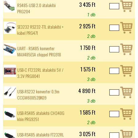
3 435 Ft
RS485-USB 2.0 átalakító
PRG204
1 db
2 925 Ft
SE3232 RS232-TTL átalakító +
kábel PRG471
2 db
1 750 Ft
UART - RS485 konverter
MAX485ESA chippel PRG918
2 db
1 575 Ft
USB-C FT232RL átalakító 5V /
3.3V PRG8041
3 db
4 890 Ft
USB-RS232 konverter 0,9m
CCGW60852BK09
3 db
1 585 Ft
USB-RS485 átalakító CH340G
klón PRG9251
2 db
3 025 Ft
USB-RS485 átalakító FT232RL