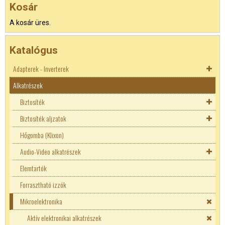
Kosár
A kosár üres.
Katalógus
Adapterek - Inverterek
Alkatrészek
Akkutöltők
Adapterek
Biztosíték
Inverterek
Biztosíték aljzatok
Autó DC adapterek
Biztosíték aljzatok
Hőgomba (Klixon)
Laptop adapterek
5x20mm biztosíték
Autós biztosíték tartó
Audio-Video alkatrészek
LED tápegységek
6x30mm biztosíték
Erősáramú biztosíték aljzat
Elemtartók
Áramgenerátoros LED tápok
USB - Telefon töltők
Axiális kivezetéssel
Normál biztosíték aljzat
Ékszíjak
Forrasztható izzók
Fix teljesítményű LED táp
Erősáramú biztosíték
Mikroelektronika
Hőbiztosíték
Hőgomba (Klixon)
Késes biztosíték
Aktív elektronikai alkatrészek