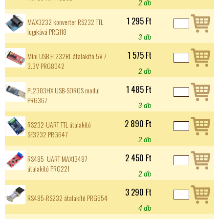
2 db
1 295 Ft
MAX3232 konverter RS232 TTL
logikává PRG118
3 db
1 575 Ft
Mini USB FT232RL átalakító 5V /
3.3V PRG8042
2 db
1 485 Ft
PL2303HX USB-SOROS modul
PRG367
3 db
2 890 Ft
RS232-UART TTL átalakító
SE3232 PRG647
2 db
2 450 Ft
RS485  UART MAX13487
átalakító PRG221
2 db
3 290 Ft
RS485-RS232 átalakító PRG554
4 db