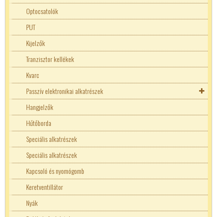
Optocsatolók
PUT
Kijelzők
Tranzisztor kellékek
Kvarc
Passzív elektronikai alkatrészek
Ellenállásháló
Hangjelzők
Ellenállások
Hűtőborda
Ellenállásháló
Kerámia rezonátor
Speciális alkatrészek
100W ellenállások
Kondenzátorok
Speciális alkatrészek
20W Ellenállások
Back-up
Induktivitás
Kapcsoló és nyomógomb
3W ellenállások
Bipoláris kondenzátor
Ferrit
Keretventillátor
5W ellenállások
Elko
Enkóder
Nyák