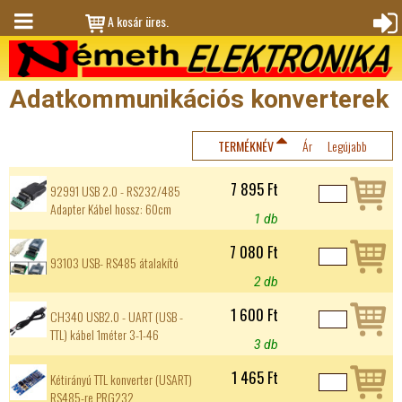
Jump to navigation
A kosár üres.
M
Bejele
en
ntkez
Adatkommunikációs konverterek
ü
és
TERMÉKNÉV
Ár
Legújabb
7 895 Ft
92991 USB 2.0 - RS232/485
Adapter Kábel hossz: 60cm
1 db
7 080 Ft
93103 USB- RS485 átalakító
2 db
1 600 Ft
CH340 USB2.0 - UART (USB -
TTL) kábel 1méter 3-1-46
3 db
1 465 Ft
Kétirányú TTL konverter (USART)
RS485-re PRG232