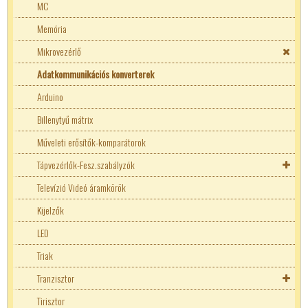
MC
Memória
Mikrovezérlő
Adatkommunikációs konverterek
Arduino
Billenytyű mátrix
Műveleti erősítők-komparátorok
Tápvezérlők-Fesz.szabályzók
Fix feszültségű stabilizátorok
Televízió Videó áramkörök
Kijelzők
LED
Triak
Tranzisztor
Tranzisztor kellékek
Tirisztor