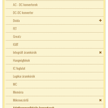
Túláram védő kapcsoló
SMD biztosíték
AC - DC konverterek
TR5 nyákos biztosíték
DC-DC konverter
Dióda
Supresszor
FET
Zéner
Greatz
IGBT
Integrált áramkörök
Hangvégfokok
IC foglalat
Logikai áramkörök
MC
Memória
Mikrovezérlő
Adatkommunikációs konverterek