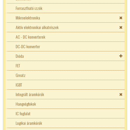
Forgatógomb
50W ellenállások
Tantál kondenzátor
Erősáramú biztosíték
Forrasztható izzók
2W ellenállások
Trimmer kondenzátor
Hőbiztosíték
Mikroelektronika
17W ellenállások
Üzemi kondenzátor
Hőgomba (Klixon)
Késes biztosíték
Aktív elektronikai alkatrészek
1W ellenállások
Zavarszűrő kondenzátor
Túláram védő kapcsoló
SMD biztosíték
AC - DC konverterek
25W ellenállások
TR5 nyákos biztosíték
DC-DC konverter
Speciális ellenállások
Dióda
Fényellenállások
Trimmer
Supresszor
FET
NTC ellenállások
1206 SMD ellenállások
Zéner
Greatz
PTC ellenállások
10W ellenállások
IGBT
Integrált áramkörök
Hangvégfokok
IC foglalat
Logikai áramkörök