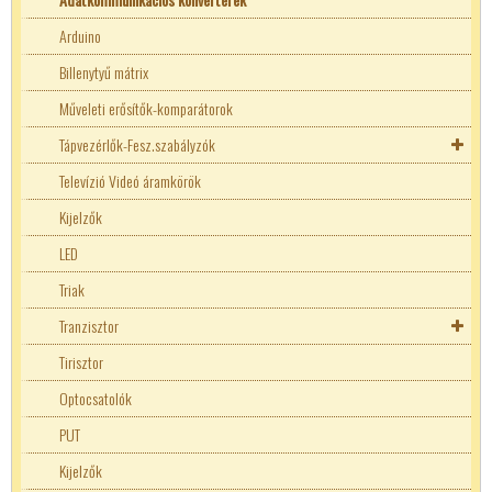
Arduino
Billenytyű mátrix
Műveleti erősítők-komparátorok
Tápvezérlők-Fesz.szabályzók
Fix feszültségű stabilizátorok
Televízió Videó áramkörök
Kijelzők
LED
Triak
Tranzisztor
Tranzisztor kellékek
Tirisztor
Optocsatolók
PUT
Kijelzők