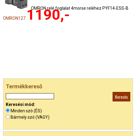
OMRON relé foglalat 4morse reléhez PYF14-ESS-B
1190,-
OMRON127
Termékkereső
Keresési mód:
Minden szó (ÉS)
Bármely szó (VAGY)