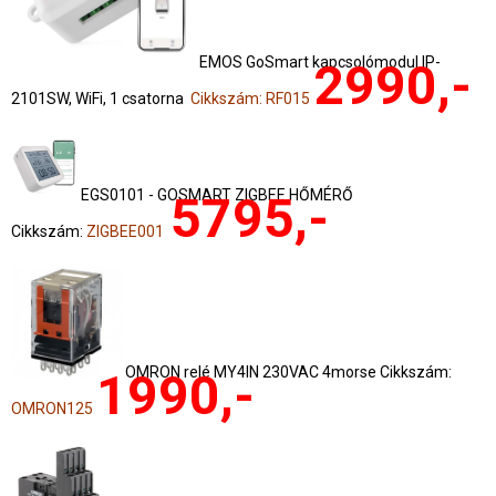
EMOS GoSmart kapcsolómodul IP-
2990,-
2101SW, WiFi, 1 csatorna
Cikkszám: RF015
EGS0101 - GOSMART ZIGBEE HŐMÉRŐ
5795,-
Cikkszám:
ZIGBEE001
OMRON relé MY4IN 230VAC 4morse Cikkszám:
1990,-
OMRON125