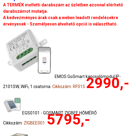
A TERMÉK melletti darabszám az üzletben azonnal elérhető
darabszámot mutatja.
A kedvezményes árak csak a weben leadott rendelésekre
érvényesek - Személyesen átvehető opció is választható.
EMOS GoSmart kapcsolómodul IP-
2990,-
2101SW, WiFi, 1 csatorna
Cikkszám: RF015
EGS0101 - GOSMART ZIGBEE HŐMÉRŐ
5795,-
Cikkszám:
ZIGBEE001