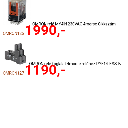
OMRON relé MY4IN 230VAC 4morse Cikkszám:
1990,-
OMRON125
OMRON relé foglalat 4morse reléhez PYF14-ESS-B
1190,-
OMRON127