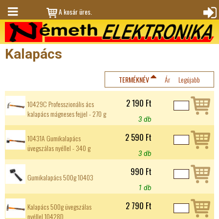
Jump to navigation
A kosár üres.
M
Bejele
en
ntkez
Kalapács
ü
és
TERMÉKNÉV
Ár
Legújabb
2 190 Ft
10429C Professzionális ács
kalapács mágneses fejjel - 270 g
3 db
2 590 Ft
10431A Gumikalapács
üvegszálas nyéllel - 340 g
3 db
990 Ft
Gumikalapács 500g 10403
1 db
2 790 Ft
Kalapács 500g üvegszálas
nyéllel 10428D