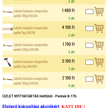
3 db
1 480 Ft
Lakatos kalapács üvegszálas
nyéllel 100g 10428A
3 db
4 190 Ft
Lakatos kalapács üvegszálas
nyéllel 1kg 10428F
2 db
1 790 Ft
Lakatos kalapács üvegszálas
nyéllel 200g 10428B
5 db
5 190 Ft
Lakatos kalapács üvegszálas
nyéllel 2kg 10428H
1 db
2 190 Ft
Lakatos kalapács üvegszálas
nyéllel 300g 10428C
3 db
ÜZLET NYITVATARTÁS Hétfőtől - Péntek 8-17h.
Elsöprő kiárusítási akciókért
KATT IDE !