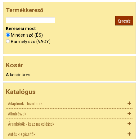
Termékkereső
Keresési mód:
Minden szó (ÉS)
Bármely szó (VAGY)
Kosár
A kosár üres.
Katalógus
Adapterek - Inverterek
Alkatrészek
Akkutöltők
Áramkörök - kész megoldások
Adapterek
Biztosíték
Autós kiegészítők
Inverterek
Biztosíték aljzatok
AC - DC konverterek
Autó DC adapterek
Biztosíték aljzatok