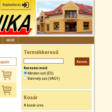
Bejelentkezés
AKCIÓ
Termékkereső
egújabb
Keresési mód:
Minden szó (ÉS)
Bármely szó (VAGY)
Kosár
A kosár üres.