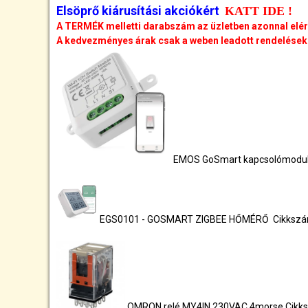
Elsöprő kiárusítási akciókért
KATT IDE !
A TERMÉK melletti darabszám az üzletben azonnal elé
A kedvezményes árak csak a weben leadott rendelésekr
EMOS GoSmart kapcsolómodul 
EGS0101 - GOSMART ZIGBEE HŐMÉRŐ Cikksz
OMRON relé MY4IN 230VAC 4morse Cikk