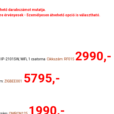
rhető darabszámot mutatja.
e érvényesek - Személyesen átvehető opció is választható.
2990,-
IP-2101SW, WiFi, 1 csatorna
Cikkszám: RF015
5795,-
ám:
ZIGBEE001
1990,-
szám:
OMRON125