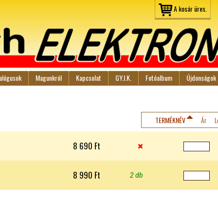
Jump to navigation
A kosár üres.
alógusok
Magunkról
Kapcsolat
GY.I.K.
Fotóalbum
Újdonságok
TERMÉKNÉV
Ár
L
8 690 Ft

8 990 Ft
2 db