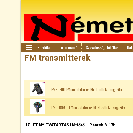
Kezdőlap
Információ
Szavatosság-Jótállás
Kat
F
M
FM transmitterek
en
ő
ü
m
FMBT HIFI FMmodulátor és Bluetooth kihangosító
e
n
FMBT18RGB FMmodulátor és Bluetooth kihangosító
ü
ÜZLET NYITVATARTÁS Hétfőtől - Péntek 8-17h.