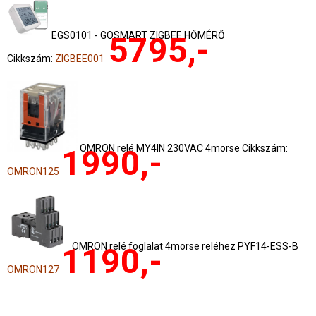
EGS0101 - GOSMART ZIGBEE HŐMÉRŐ
5795,-
Cikkszám:
ZIGBEE001
OMRON relé MY4IN 230VAC 4morse Cikkszám:
1990,-
OMRON125
OMRON relé foglalat 4morse reléhez PYF14-ESS-B
1190,-
OMRON127