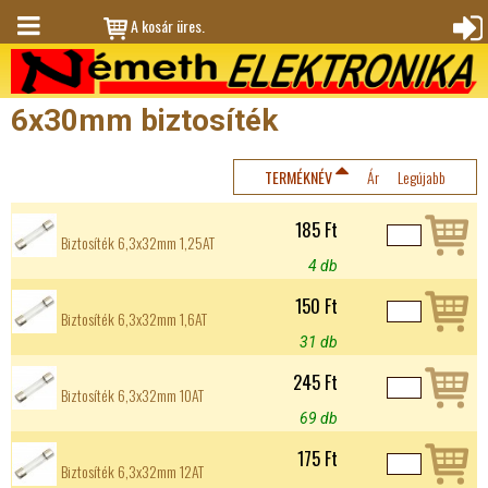
Jump to navigation
A kosár üres.
M
Bejele
en
ntkez
6x30mm biztosíték
ü
és
TERMÉKNÉV
Ár
Legújabb
185 Ft
Biztosíték 6,3x32mm 1,25AT
4 db
150 Ft
Biztosíték 6,3x32mm 1,6AT
31 db
245 Ft
Biztosíték 6,3x32mm 10AT
69 db
175 Ft
Biztosíték 6,3x32mm 12AT