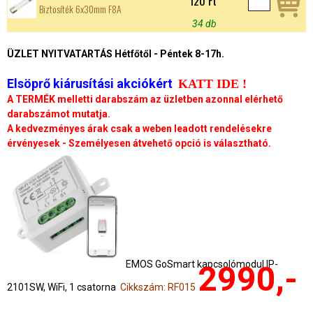
120 Ft
Biztosíték 6x30mm F8A
34 db
ÜZLET NYITVATARTÁS Hétfőtől - Péntek 8-17h.
Elsöprő kiárusítási akciókért
KATT IDE !
A TERMÉK melletti darabszám az üzletben azonnal elérhető
darabszámot mutatja.
A kedvezményes árak csak a weben leadott rendelésekre
érvényesek - Személyesen átvehető opció is választható.
EMOS GoSmart kapcsolómodul IP-
2990,-
2101SW, WiFi, 1 csatorna
Cikkszám: RF015