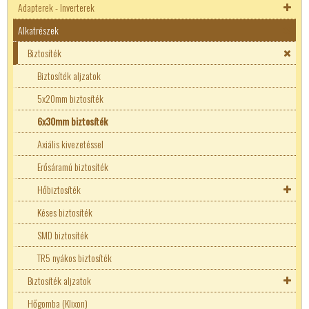
Adapterek - Inverterek
Alkatrészek
Akkutöltők
Adapterek
Biztosíték
Inverterek
Autó DC adapterek
Biztosíték aljzatok
Laptop adapterek
5x20mm biztosíték
LED tápegységek
6x30mm biztosíték
Áramgenerátoros LED tápok
USB - Telefon töltők
Axiális kivezetéssel
Fix teljesítményű LED táp
Erősáramú biztosíték
Hőbiztosíték
Hőgomba (Klixon)
Késes biztosíték
Túláram védő kapcsoló
SMD biztosíték
TR5 nyákos biztosíték
Biztosíték aljzatok
Hőgomba (Klixon)
Autós biztosíték tartó