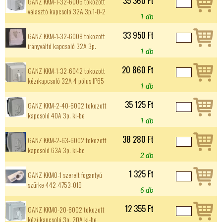
35 360 Ft
GANZ KKM-1-32-6006 tokozott
választó kapcsoló 32A 3p.1-0-2
1 db
33 950 Ft
GANZ KKM-1-32-6008 tokozott
irányváltó kapcsoló 32A 3p.
1 db
20 860 Ft
GANZ KKM-1-32-6042 tokozott
kézikapcsoló 32A 4 pólus IP65
1 db
35 125 Ft
GANZ KKM-2-40-6002 tokozott
kapcsoló 40A 3p. ki-be
1 db
38 280 Ft
GANZ KKM-2-63-6002 tokozott
kapcsoló 63A 3p. ki-be
2 db
1 325 Ft
GANZ KKM0-1 szerelt fogantyú
szürke 442-4753-019
6 db
12 355 Ft
GANZ KKM0-20-6002 tokozott
kézi kapcsoló 3p. 20A ki-be