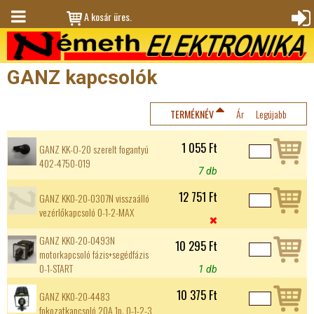
Jump to navigation
A kosár üres.
M
Bejele
en
ntkez
GANZ kapcsolók
ü
és
TERMÉKNÉV
Ár
Legújabb
1 055 Ft
GANZ KK-O-20 szerelt fogantyú
402-4750-019
7 db
12 751 Ft
GANZ KK0-20-0307N visszaálló
vezérlőkapcsoló 0-1-2-MAX

GANZ KK0-20-0493N
10 295 Ft
motorkapcsoló fázis+segédfázis
0-1-START
1 db
10 375 Ft
GANZ KK0-20-4483
fokozatkapcsoló 20A 1p. 0-1-2-3