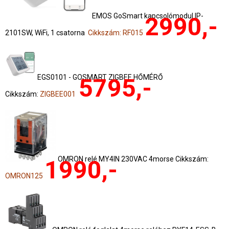
EMOS GoSmart kapcsolómodul IP-
2990,-
2101SW, WiFi, 1 csatorna
Cikkszám: RF015
EGS0101 - GOSMART ZIGBEE HŐMÉRŐ
5795,-
Cikkszám:
ZIGBEE001
OMRON relé MY4IN 230VAC 4morse Cikkszám:
1990,-
OMRON125