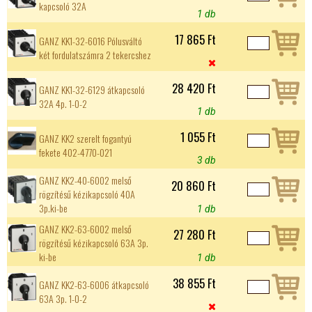
kapcsoló 32A
1 db
17 865 Ft
GANZ KK1-32-6016 Pólusváltó
két fordulatszámra 2 tekercshez

28 420 Ft
GANZ KK1-32-6129 átkapcsoló
32A 4p. 1-0-2
1 db
1 055 Ft
GANZ KK2 szerelt fogantyú
fekete 402-4770-021
3 db
GANZ KK2-40-6002 melső
20 860 Ft
rögzítésű kézikapcsoló 40A
3p.ki-be
1 db
GANZ KK2-63-6002 melső
27 280 Ft
rögzítésű kézikapcsoló 63A 3p.
ki-be
1 db
38 855 Ft
GANZ KK2-63-6006 átkapcsoló
63A 3p. 1-0-2
