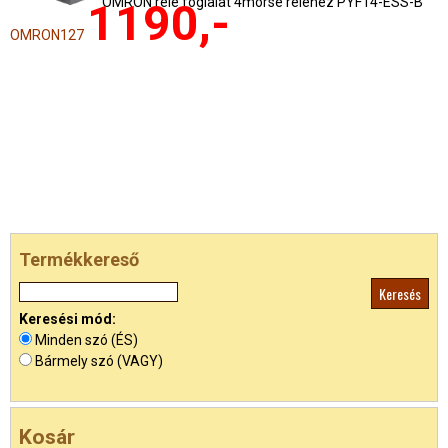
OMRON relé foglalat 4morse reléhez PYF14-ESS-B
1190,-
OMRON127
Termékkereső
Keresési mód:
Minden szó (ÉS)
Bármely szó (VAGY)
Kosár