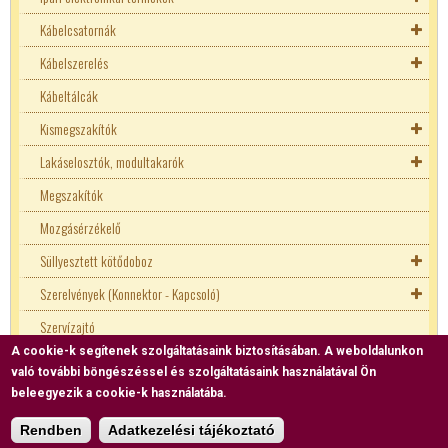
Kábelcsatornák
Schneider RESI9 Fi relék
Biztonsági relék
Kábelszerelés
TRACON Fi relék
Mosaic
Kábeltálcák
Szerevényezhető csatornák
Kábelkötegelők, rendezők
Kismegszakítók
Vezeték toldó
Lakáselosztók, modultakarók
Zsugorcsövek
EATON Kismegszakítók
Megszakítók
Érvéghüvelyek
HAGER Kismegszakítók
Réz sín, kapocs
Mozgásérzékelő
Saru
LEGRAND Kismegszakítók
Eaton elosztók
Süllyesztett kötődoboz
Szigetelő szalag
SCHNEIDER ACTI9
Gewiss elosztók
Szerelvények (Konnektor - Kapcsoló)
Kábel átvezetők
SCHNEIDER RESI9
Hager elosztók
Betondoboz
Szervízajtó
Tömszelence
TRACON Kismegszakítók
Legrand elosztók
Gipszkarton doboz
Gewiss
A cookie-k segítenek szolgáltatásaink biztosításában. A weboldalunkon
Tokozatok
LEGRAND Fi relék
Schneider elosztók
Hőszigetelő szerelvények
Düwi
való további böngészéssel és szolgáltatásaink használatával Ön
Védőcsövek
LEGRAND Kismegszakítók
Schneider RESI9 Fi relék
Tracon elosztók
EFAPEL
Tetőtartó
beleegyezik a cookie-k használatába.
Villámvédelem
SCHNEIDER RESI9
TRACON Fi relék
EMOS
Rendben
Adatkezelési tájékoztató