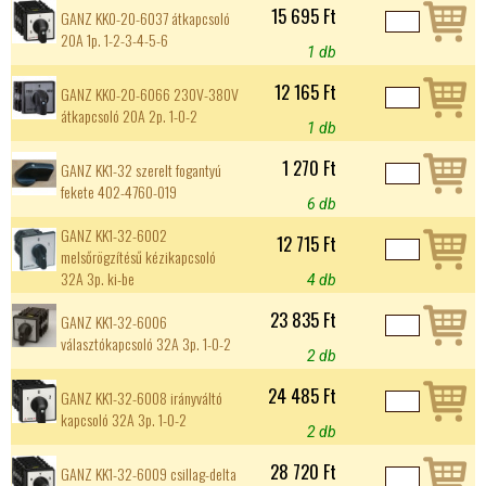
15 695 Ft
GANZ KK0-20-6037 átkapcsoló
20A 1p. 1-2-3-4-5-6
1 db
12 165 Ft
GANZ KK0-20-6066 230V-380V
átkapcsoló 20A 2p. 1-0-2
1 db
1 270 Ft
GANZ KK1-32 szerelt fogantyú
fekete 402-4760-019
6 db
GANZ KK1-32-6002
12 715 Ft
melsőrögzítésű kézikapcsoló
32A 3p. ki-be
4 db
23 835 Ft
GANZ KK1-32-6006
választókapcsoló 32A 3p. 1-0-2
2 db
24 485 Ft
GANZ KK1-32-6008 irányváltó
kapcsoló 32A 3p. 1-0-2
2 db
28 720 Ft
GANZ KK1-32-6009 csillag-delta