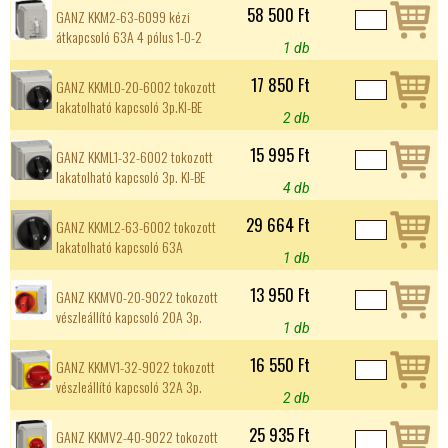
58 500 Ft
GANZ KKM2-63-6099 kézi
átkapcsoló 63A 4 pólus 1-0-2
1 db
17 850 Ft
GANZ KKML0-20-6002 tokozott
lakatolható kapcsoló 3p.KI-BE
2 db
15 995 Ft
GANZ KKML1-32-6002 tokozott
lakatolható kapcsoló 3p. KI-BE
4 db
29 664 Ft
GANZ KKML2-63-6002 tokozott
lakatolható kapcsoló 63A
1 db
13 950 Ft
GANZ KKMV0-20-9022 tokozott
vészleállító kapcsoló 20A 3p.
1 db
16 550 Ft
GANZ KKMV1-32-9022 tokozott
vészleállító kapcsoló 32A 3p.
2 db
25 935 Ft
GANZ KKMV2-40-9022 tokozott