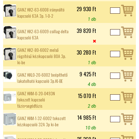
29 930 Ft
GANZ KK2-63-6008 irányváltó
kapcsoló 63A 3p. 1-0-2
1 db
39 820 Ft
GANZ KK2-63-6009 csillag-delta
kapcsoló 63A

GANZ KK2-80-6002 melső
30 280 Ft
rögzítésű kézikapcsoló 80A 3p.
ki-be
1 db
9 425 Ft
GANZ KKL0-20-6002 beépíthető
lakatolható kapcsoló 3p.KI-BE
4 db
GANZ KKM-0-20-0493N
15 070 Ft
tokozott kapcsoló
fázis+segédfázis
2 db
14 985 Ft
GANZ KKM-1-32-6002 tokozott
kézikapcsoló 32A 3p ki-be
10 db