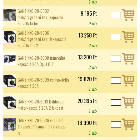
1 db
GANZ KK0-20-6002
9 195 Ft
melsőrögzítésű kézi kapcsoló
3p.20A ki-be
9 db
GANZ KK0-20-6006
13 250 Ft
melsőrögzítésű kézi átkapcsoló
3p.20A 1-0-2
2 db
13 200 Ft
GANZ KK0-20-6008 irányváltó
kapcsoló 20A 3p. 1-0-2
2 db
19 820 Ft
GANZ KK0-20-6009 csillag-delta
kapcsoló 20A
1 db
20 395 Ft
GANZ KK0-20-6013 Dahlander
motorkapcsoló 20A 2 fokozat
1 db
GANZ KK0-20-6036 voltmérő
18 990 Ft
átkapcsoló 3vonali 3fázis fesz.-
re
1 db