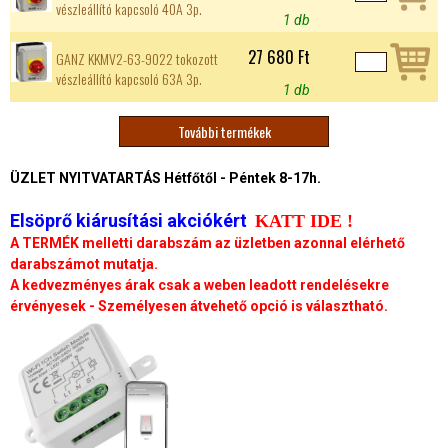
vészleállító kapcsoló 40A 3p.
1 db
27 680 Ft
GANZ KKMV2-63-9022 tokozott
vészleállító kapcsoló 63A 3p.
1 db
További termékek
O
ÜZLET NYITVATARTÁS Hétfőtől - Péntek 8-17h.
l
Elsöprő kiárusítási akciókért
KATT IDE !
d
A TERMÉK melletti darabszám az üzletben azonnal elérhető
darabszámot mutatja.
a
A kedvezményes árak csak a weben leadott rendelésekre
érvényesek - Személyesen átvehető opció is választható.
l
a
k