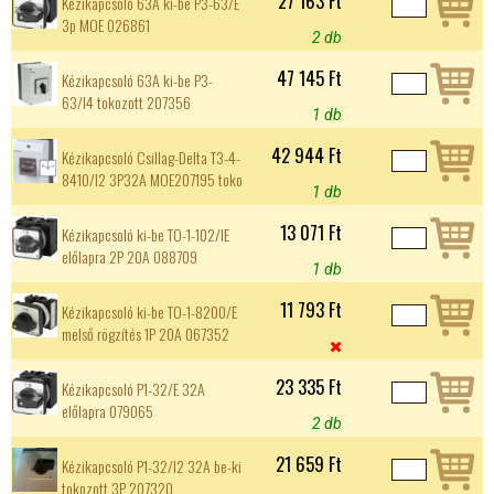
27 163 Ft
Kézikapcsoló 63A ki-be P3-63/E
3p MOE 026861
2 db
47 145 Ft
Kézikapcsoló 63A ki-be P3-
63/I4 tokozott 207356
1 db
42 944 Ft
Kézikapcsoló Csillag-Delta T3-4-
8410/I2 3P32A MOE207195 toko
1 db
13 071 Ft
Kézikapcsoló ki-be TO-1-102/IE
előlapra 2P 20A 088709
1 db
11 793 Ft
Kézikapcsoló ki-be TO-1-8200/E
melső rögzítés 1P 20A 067352

23 335 Ft
Kézikapcsoló P1-32/E 32A
előlapra 079065
2 db
21 659 Ft
Kézikapcsoló P1-32/I2 32A be-ki
tokozott 3P 207320