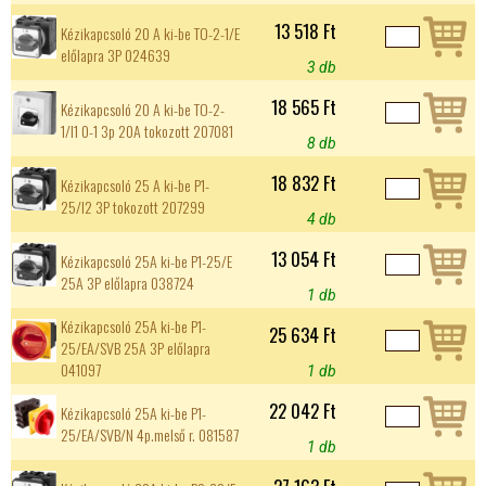
13 518 Ft
Kézikapcsoló 20 A ki-be TO-2-1/E
előlapra 3P 024639
3 db
18 565 Ft
Kézikapcsoló 20 A ki-be TO-2-
1/I1 0-1 3p 20A tokozott 207081
8 db
18 832 Ft
Kézikapcsoló 25 A ki-be P1-
25/I2 3P tokozott 207299
4 db
13 054 Ft
Kézikapcsoló 25A ki-be P1-25/E
25A 3P előlapra 038724
1 db
Kézikapcsoló 25A ki-be P1-
25 634 Ft
25/EA/SVB 25A 3P előlapra
041097
1 db
22 042 Ft
Kézikapcsoló 25A ki-be P1-
25/EA/SVB/N 4p.melső r. 081587
1 db