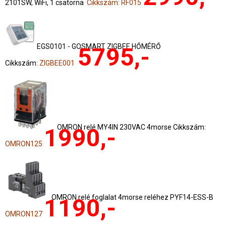
2101SW, WiFi, 1 csatorna
Cikkszám: RF015
EGS0101 - GOSMART ZIGBEE HŐMÉRŐ
5795,-
Cikkszám:
ZIGBEE001
OMRON relé MY4IN 230VAC 4morse Cikkszám:
1990,-
OMRON125
OMRON relé foglalat 4morse reléhez PYF14-ESS-B
1190,-
OMRON127