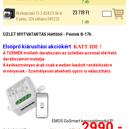
7 db
23 719 Ft
Kézikapcsoló T3-3-8342/E Be-ki
6 pólus, 32A előlapra 045225
1 db
ÜZLET NYITVATARTÁS Hétfőtől - Péntek 8-17h.
Elsöprő kiárusítási akciókért
KATT IDE !
A TERMÉK melletti darabszám az üzletben azonnal elérhető
darabszámot mutatja.
A kedvezményes árak csak a weben leadott rendelésekre
érvényesek - Személyesen átvehető opció is választható.
EMOS GoSmart kapcsolómodul IP-
2990,-