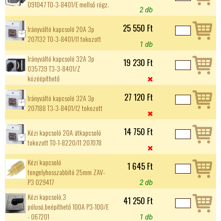
091047 T0-3-8401/E mellső rögz.
2 db
25 550 Ft
Irányváltó kapcsoló 20A 3p
207132 T0-3-8401/I1 tokozott
1 db
Irányváltó kapcsoló 32A 3p
19 230 Ft
035739 T3-3-8401/Z
közéépíthető

27 120 Ft
Irányváltó kapcsoló 32A 3p
207188 T3-3-8401/I2 tokozott

14 750 Ft
Kézi kapcsoló 20A átkapcsoló
tokozott T0-1-8220/I1 207078

Kézi kapcsoló
1 645 Ft
tengelyhosszabbító 25mm ZAV-
P3 029417
2 db
Kézi kapcsoló,3
41 250 Ft
pólusú,beépíthető 100A P3-100/E
- 067201
1 db