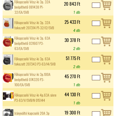
Főkapcsoló Vész-ki 3p. 32A
20 843 Ft
beépíthető 081438 P1-
32/EA/SVB
1 db
25 433 Ft
Főkapcsoló Vész-ki 3p. 32A
tokozott 207314 P1-32/I2/SVB
4 db
Főkapcsoló Vész-ki 3p. 63A
30 378 Ft
beépíthető 031607 P3-
63/EA/SVB
2 db
51 775 Ft
Főkapcsoló Vész-ki 3p. 63A
tokozott 207343 P3-63/I4/SVB
2 db
Főkapcsoló Vész-ki 3p.100A
45 270 Ft
beépíthető 074320 P3-
100/EA/SVB
1 db
44 130 Ft
Főkapcsoló Vész-ki 4p.63A sínre
P3-63/V/SVB/N 015144
1 db
19 300 Ft
Irányváltó kapcsoló 20A 3p