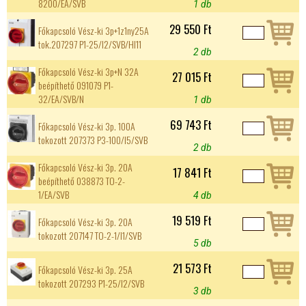
8200/EA/SVB
1 db
29 550 Ft
Főkapcsoló Vész-ki 3p+1z1ny25A
tok.207297 P1-25/I2/SVB/HI11
2 db
Főkapcsoló Vész-ki 3p+N 32A
27 015 Ft
beépíthető 091079 P1-
32/EA/SVB/N
1 db
69 743 Ft
Főkapcsoló Vész-ki 3p. 100A
tokozott 207373 P3-100/I5/SVB
2 db
Főkapcsoló Vész-ki 3p. 20A
17 841 Ft
beépíthető 038873 TO-2-
1/EA/SVB
4 db
19 519 Ft
Főkapcsoló Vész-ki 3p. 20A
tokozott 207147 TO-2-1/I1/SVB
5 db
21 573 Ft
Főkapcsoló Vész-ki 3p. 25A
tokozott 207293 P1-25/I2/SVB
3 db