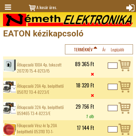
Jump to navigation
A kosár üres.
M
Bejele
en
ntkez
EATON kézikapcsoló
ü
és
TERMÉKNÉV
Ár
Legújabb
89 365 Ft
Átkapcsoló 100A 4p. tokozott
207270 T5-4-8213/I5

18 320 Ft
Átkapcsoló 20A 4p. beépíthető
050712 TO-4-8223/E

29 756 Ft
Átkapcsoló 32A 4p. beépíthető
059465 T3-4-8223/E
1 db
Főkapcsoló Vész-ki 1p.20A
17 144 Ft
beépíthető 053110 TO-1-