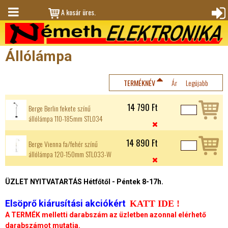
Jump to navigation
A kosár üres.
M
Bejele
en
ntkez
Állólámpa
ü
és
TERMÉKNÉV
Ár
Legújabb
14 790 Ft
Berge Berlin fekete színű
állólámpa 110-185mm STL034

14 890 Ft
Berge Vienna fa/fehér színű
állólámpa 120-150mm STL033-W

ÜZLET NYITVATARTÁS Hétfőtől - Péntek 8-17h.
Elsöprő kiárusítási akciókért
KATT IDE !
A TERMÉK melletti darabszám az üzletben azonnal elérhető
darabszámot mutatja.