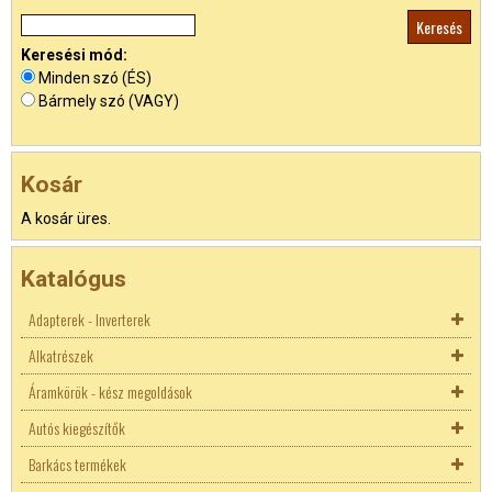
Keresési mód:
Minden szó (ÉS)
Bármely szó (VAGY)
Kosár
A kosár üres.
Katalógus
Adapterek - Inverterek
Alkatrészek
Akkutöltők
Áramkörök - kész megoldások
Adapterek
Biztosíték
Autós kiegészítők
Inverterek
Biztosíték aljzatok
AC - DC konverterek
Autó DC adapterek
Biztosíték aljzatok
Barkács termékek
Hőgomba (Klixon)
DC-DC konverter
Autó akku saruk
Laptop adapterek
5x20mm biztosíték
Autós biztosíték tartó