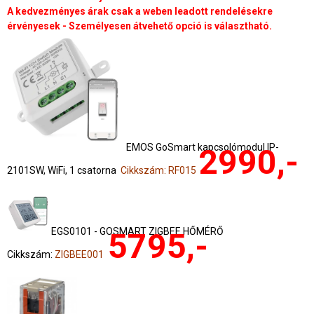
A kedvezményes árak csak a weben leadott rendelésekre
érvényesek - Személyesen átvehető opció is választható.
EMOS GoSmart kapcsolómodul IP-
2990,-
2101SW, WiFi, 1 csatorna
Cikkszám: RF015
EGS0101 - GOSMART ZIGBEE HŐMÉRŐ
5795,-
Cikkszám:
ZIGBEE001