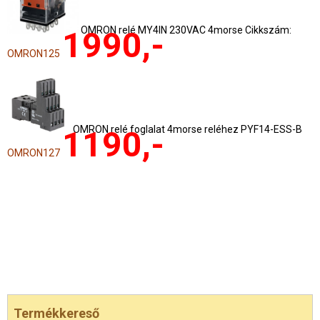
OMRON relé MY4IN 230VAC 4morse Cikkszám:
1990,-
OMRON125
OMRON relé foglalat 4morse reléhez PYF14-ESS-B
1190,-
OMRON127
Termékkereső