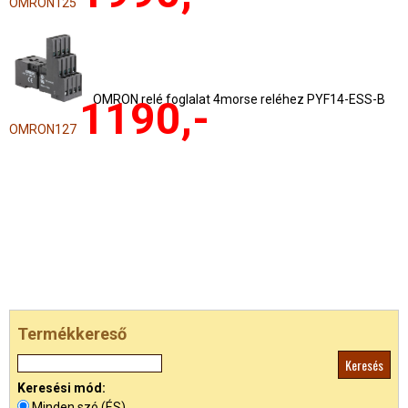
OMRON125
OMRON relé foglalat 4morse reléhez PYF14-ESS-B
1190,-
OMRON127
Termékkereső
Keresési mód:
Minden szó (ÉS)