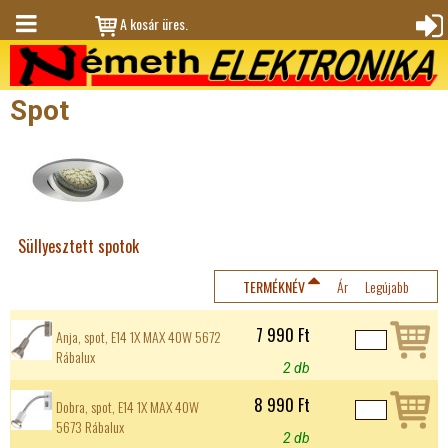
Jump to navigation
A kosár üres.
M
Bejele
en
ntkez
Spot
ü
és
Süllyesztett spotok
TERMÉKNÉV
Ár
Legújabb
7 990 Ft
Anja, spot, E14 1X MAX 40W 5672
Rábalux
2 db
8 990 Ft
Dobra, spot, E14 1X MAX 40W
5673 Rábalux
2 db