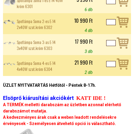
Spotlámpa Soma 1-es E-14 40W
króm 6301
6 db
10 990 Ft
Spotlámpa Soma 2-es E-14
2x40W szat.króm 6302
4 db
17 990 Ft
Spotlámpa Soma 3-as E-14
3x40W szat.króm 6303
3 db
21 990 Ft
Spotlámpa Soma 4-es E-14
4x40W szat.króm 6304
2 db
ÜZLET NYITVATARTÁS Hétfőtől - Péntek 8-17h.
Elsöprő kiárusítási akciókért
KATT IDE !
A TERMÉK melletti darabszám az üzletben azonnal elérhető
darabszámot mutatja.
A kedvezményes árak csak a weben leadott rendelésekre
érvényesek - Személyesen átvehető opció is választható.