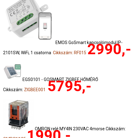
EMOS GoSmart kapcsolómodul IP-
2990,-
2101SW, WiFi, 1 csatorna
Cikkszám: RF015
EGS0101 - GOSMART ZIGBEE HŐMÉRŐ
5795,-
Cikkszám:
ZIGBEE001
OMRON relé MY4IN 230VAC 4morse Cikkszám:
1990,-