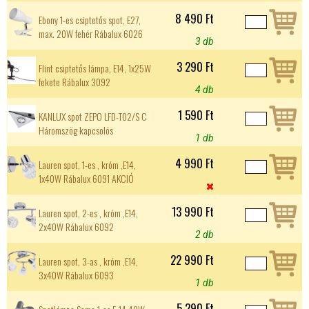
8 490 Ft
Ebony 1-es csiptetős spot, E27,
max. 20W fehér Rábalux 6026
3 db
3 290 Ft
Flint csiptetős lámpa, E14, 1x25W
fekete Rábalux 3092
4 db
1 590 Ft
KANLUX spot ZEPO LFD-T02/S C
Háromszög kapcsolós
1 db
4 990 Ft
Lauren spot, 1-es , króm ,E14,
1x40W Rábalux 6091 AKCIÓ

13 990 Ft
Lauren spot, 2-es , króm ,E14,
2x40W Rábalux 6092
2 db
22 990 Ft
Lauren spot, 3-as , króm ,E14,
3x40W Rábalux 6093
1 db
5 290 Ft