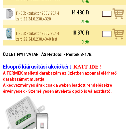
5 db
14 480 Ft
FINDER kontaktor 230V 25A 4
záró 22.34.0.230.4320
8 db
18 670 Ft
FINDER kontaktor 230V 25A 4
záró 22.34.0.230.4340 Test
3 db
ÜZLET NYITVATARTÁS Hétfőtől - Péntek 8-17h.
Elsöprő kiárusítási akciókért
KATT IDE !
A TERMÉK melletti darabszám az üzletben azonnal elérhető
darabszámot mutatja.
A kedvezményes árak csak a weben leadott rendelésekre
érvényesek - Személyesen átvehető opció is választható.