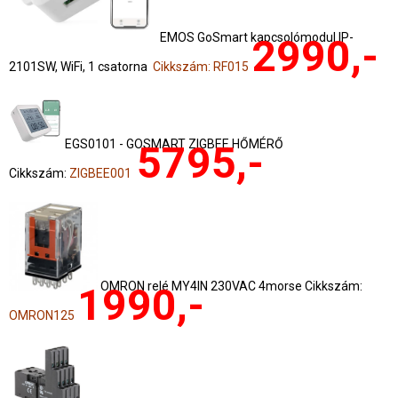
EMOS GoSmart kapcsolómodul IP-
2990,-
2101SW, WiFi, 1 csatorna
Cikkszám: RF015
EGS0101 - GOSMART ZIGBEE HŐMÉRŐ
5795,-
Cikkszám:
ZIGBEE001
OMRON relé MY4IN 230VAC 4morse Cikkszám:
1990,-
OMRON125