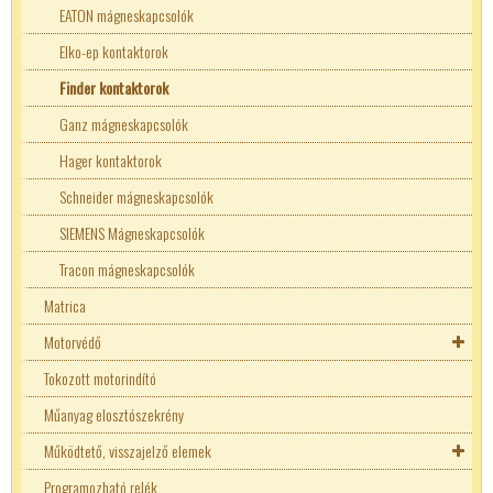
Akkutöltős 2 kimenetes tápok
EATON mágneskapcsolók
Fémrácsos tápegységek
Elko-ep kontaktorok
Moduláris tápegységek
Finder kontaktorok
Ganz mágneskapcsolók
Hager kontaktorok
Schneider mágneskapcsolók
SIEMENS Mágneskapcsolók
Tracon mágneskapcsolók
Matrica
Motorvédő
Tokozott motorindító
Bekötő blokkok
Műanyag elosztószekrény
Tokozott motorindító
Működtető, visszajelző elemek
Programozható relék
22mm-es kapcsolók