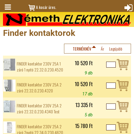
Jump to navigation
A kosár üres.
M
Bejele
en
ntkez
Finder kontaktorok
ü
és
TERMÉKNÉV
Ár
Legújabb
10 520 Ft
FINDER kontaktor 230V 25A 1
záró 1 nyitó 22.32.0.230.4520
9 db
10 520 Ft
FINDER kontaktor 230V 25A 2
záró 22.32.0.230.4320
17 db
13 335 Ft
FINDER kontaktor 230V 25A 2
záró 22.32.0.230.4340 Test
5 db
15 780 Ft
FINDER kontaktor 230V 25A 2
záró 2nyitó 22.34.0.230.4620