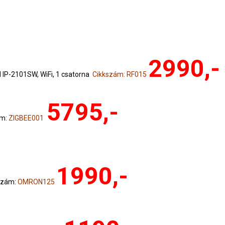
2990,-
IP-2101SW, WiFi, 1 csatorna
Cikkszám: RF015
5795,-
ám:
ZIGBEE001
1990,-
szám:
OMRON125