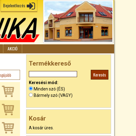
Bejelentkezés
AKCIÓ
Termékkereső
egújabb
Keresési mód:
Minden szó (ÉS)
Bármely szó (VAGY)
Kosár
A kosár üres.