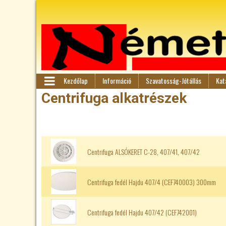
Kezdőlap
Információ
Szavatosság-Jótállás
Kat
F
M
Centrifuga alkatrészek
en
ő
ü
m
Centrifuga ALSÓKERET C-28, 407/41, 407/42
e
n
Centrifuga fedél Hajdu 407/4 (CEF740003) 300mm
ü
Centrifuga fedél Hajdu 407/42 (CEF742001)