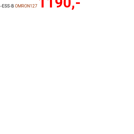
1190,-
4-ESS-B
OMRON127