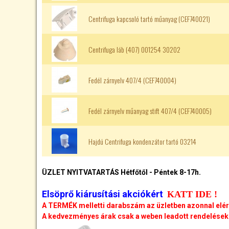
Centrifuga kapcsoló tartó műanyag (CEF740021)
Centrifuga láb (407) 001254 30202
Fedél zárnyelv 407/4 (CEF740004)
Fedél zárnyelv műanyag stift 407/4 (CEF740005)
Hajdú Centrifuga kondenzátor tartó 03214
ÜZLET NYITVATARTÁS Hétfőtől - Péntek 8-17h.
Elsöprő kiárusítási akciókért
KATT IDE !
A TERMÉK melletti darabszám az üzletben azonnal elé
A kedvezményes árak csak a weben leadott rendelésekr