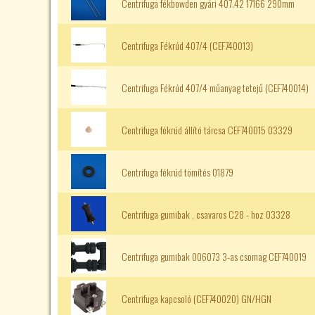
Centrifuga fékbowden gyári 407.42 17166 290mm
Centrifuga Fékrúd 407/4 (CEF740013)
Centrifuga Fékrúd 407/4 műanyag tetejű (CEF740014)
Centrifuga fékrúd állító tárcsa CEF740015 03329
Centrifuga fékrúd tömítés 01879
Centrifuga gumibak , csavaros C28 - hoz 03328
Centrifuga gumibak 006073 3-as csomag CEF740019
Centrifuga kapcsoló (CEF740020) GN/HGN