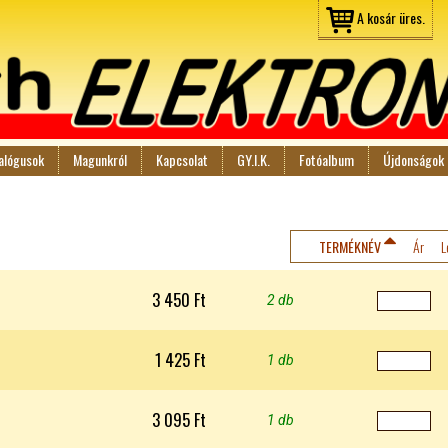
Jump to navigation
A kosár üres.
alógusok
Magunkról
Kapcsolat
GY.I.K.
Fotóalbum
Újdonságok
TERMÉKNÉV
Ár
L
3 450 Ft
2 db
1 425 Ft
1 db
3 095 Ft
1 db