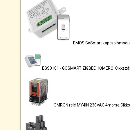
EMOS GoSmart kapcsolómodul 
EGS0101 - GOSMART ZIGBEE HŐMÉRŐ Cikksz
OMRON relé MY4IN 230VAC 4morse Cikk