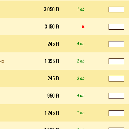
3 050 Ft
1 db
3 150 Ft

245 Ft
4 db
1 395 Ft
743
2 db
245 Ft
3 db
950 Ft
4 db
1 245 Ft
1 db