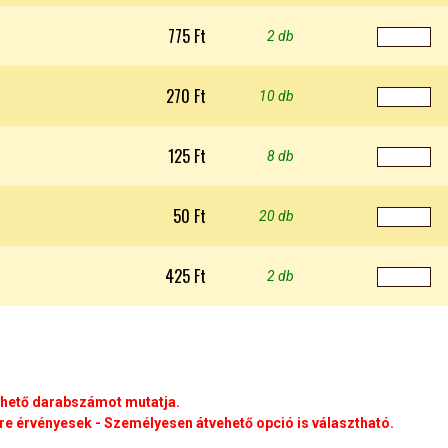
775 Ft
2 db
270 Ft
10 db
125 Ft
8 db
50 Ft
20 db
425 Ft
2 db
rhető darabszámot mutatja.
e érvényesek - Személyesen átvehető opció is választható.