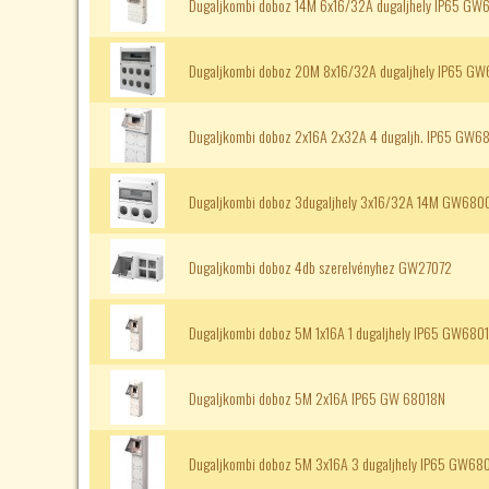
Dugaljkombi doboz 14M 6x16/32A dugaljhely IP65 G
Dugaljkombi doboz 20M 8x16/32A dugaljhely IP65 G
Dugaljkombi doboz 2x16A 2x32A 4 dugaljh. IP65 GW
Dugaljkombi doboz 3dugaljhely 3x16/32A 14M GW6800
Dugaljkombi doboz 4db szerelvényhez GW27072
Dugaljkombi doboz 5M 1x16A 1 dugaljhely IP65 GW680
Dugaljkombi doboz 5M 2x16A IP65 GW 68018N
Dugaljkombi doboz 5M 3x16A 3 dugaljhely IP65 GW68