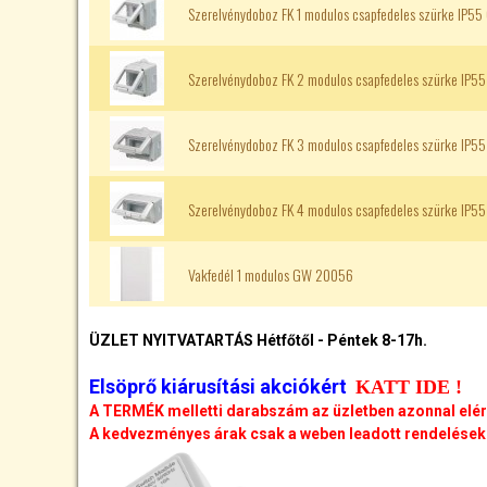
Szerelvénydoboz FK 1 modulos csapfedeles szürke IP5
Szerelvénydoboz FK 2 modulos csapfedeles szürke IP
Szerelvénydoboz FK 3 modulos csapfedeles szürke IP
Szerelvénydoboz FK 4 modulos csapfedeles szürke IP
Vakfedél 1 modulos GW 20056
ÜZLET NYITVATARTÁS Hétfőtől - Péntek 8-17h.
Elsöprő kiárusítási akciókért
KATT IDE !
A TERMÉK melletti darabszám az üzletben azonnal elé
A kedvezményes árak csak a weben leadott rendelésekr