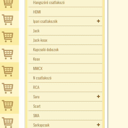
Hangszóró csatlakozó
25W ellenállások
HDMI
Speciális ellenállások
Ipari csatlakozók
Fényellenállások
Trimmer
Jack
NTC ellenállások
1206 SMD ellenállások
M12 csatlakozók
Jack-koax
PTC ellenállások
10W ellenállások
M8 csatlakozók
Kapcsoló dobozok
Mágnesszelep csatlakozók
Koax
MMCX
N csatlakozó
RCA
Saru
Scart
Autóelektronikai saruk
SMA
Vezeték toldó
Sorkapcsok
Gyors csatlakozó