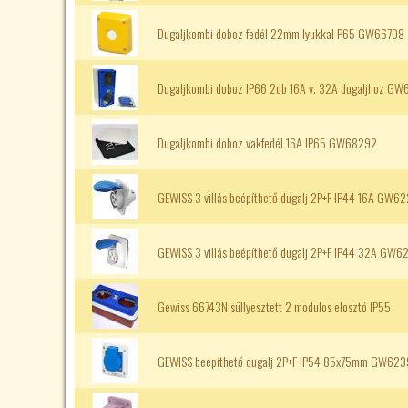
Dugaljkombi doboz fedél 22mm lyukkal P65 GW66708
Dugaljkombi doboz IP66 2db 16A v. 32A dugaljhoz GW
Dugaljkombi doboz vakfedél 16A IP65 GW68292
GEWISS 3 villás beépíthető dugalj 2P+F IP44 16A GW
GEWISS 3 villás beépíthető dugalj 2P+F IP44 32A GW
Gewiss 66743N süllyesztett 2 modulos elosztó IP55
GEWISS beépíthető dugalj 2P+F IP54 85x75mm GW62