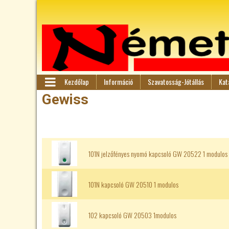
Kezdőlap
Információ
Szavatosság-Jótállás
Kat
F
M
Gewiss
en
ő
ü
m
101N jelzőfényes nyomó kapcsoló GW 20522 1 modulos 
e
n
101N kapcsoló GW 20510 1 modulos
ü
102 kapcsoló GW 20503 1modulos