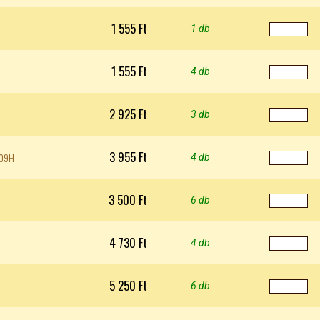
1 555 Ft
1 db
1 555 Ft
4 db
2 925 Ft
3 db
3 955 Ft
209H
4 db
3 500 Ft
6 db
4 730 Ft
4 db
5 250 Ft
6 db