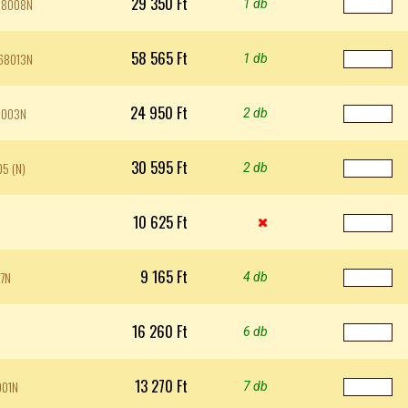
29 350 Ft
W68008N
1 db
58 565 Ft
W68013N
1 db
24 950 Ft
68003N
2 db
30 595 Ft
5 (N)
2 db
10 625 Ft

9 165 Ft
17N
4 db
16 260 Ft
6 db
13 270 Ft
001N
7 db