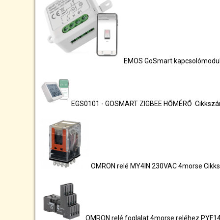
EMOS GoSmart kapcsolómodul 
EGS0101 - GOSMART ZIGBEE HŐMÉRŐ Cikksz
OMRON relé MY4IN 230VAC 4morse Cikk
OMRON relé foglalat 4morse reléhez PYF1