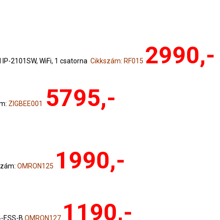
2990,-
IP-2101SW, WiFi, 1 csatorna
Cikkszám: RF015
5795,-
ám:
ZIGBEE001
1990,-
szám:
OMRON125
1190,-
4-ESS-B
OMRON127