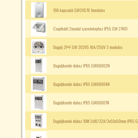
106 kapcsoló GW20576 1modulos
Csapfedél 2modul szerelvényhez IP55 GW 27401
Dugalj 2P+F GW 20265 16A/250V 2 modulos
Dugaljkombi doboz IP65 GW68002N
Dugaljkombi doboz IP65 GW68004N
Dugaljkombi doboz IP65 GW68007N
Dugaljkombi doboz 10M 2x16/32A/3x50x50mm IP65