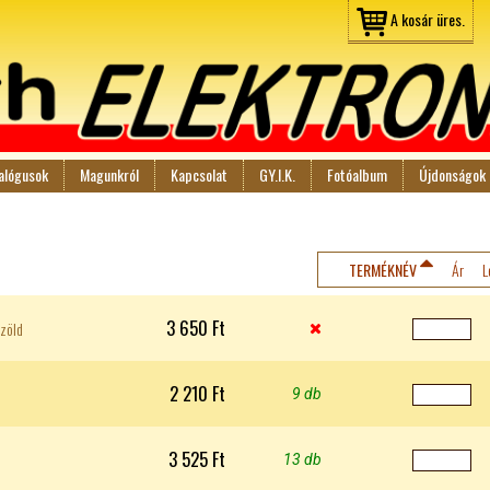
Jump to navigation
A kosár üres.
alógusok
Magunkról
Kapcsolat
GY.I.K.
Fotóalbum
Újdonságok
TERMÉKNÉV
Ár
L
3 650 Ft
zöld

2 210 Ft
9 db
3 525 Ft
13 db