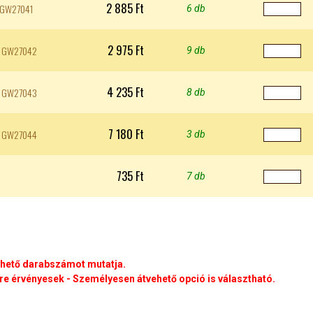
2 885 Ft
5 GW27041
6 db
2 975 Ft
55 GW27042
9 db
4 235 Ft
55 GW27043
8 db
7 180 Ft
55 GW27044
3 db
735 Ft
7 db
rhető darabszámot mutatja.
e érvényesek - Személyesen átvehető opció is választható.