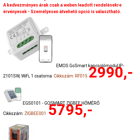
A kedvezményes árak csak a weben leadott rendelésekre
érvényesek - Személyesen átvehető opció is választható.
EMOS GoSmart kapcsolómodul IP-
2990,-
2101SW, WiFi, 1 csatorna
Cikkszám: RF015
EGS0101 - GOSMART ZIGBEE HŐMÉRŐ
5795,-
Cikkszám:
ZIGBEE001