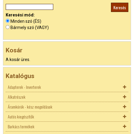
Keresési mód:
Minden szó (ÉS)
Bármely szó (VAGY)
Kosár
A kosár üres.
Katalógus
Adapterek - Inverterek
Alkatrészek
Akkutöltők
Áramkörök - kész megoldások
Adapterek
Biztosíték
Autós kiegészítők
Inverterek
Biztosíték aljzatok
AC - DC konverterek
Autó DC adapterek
Biztosíték aljzatok
Barkács termékek
Hőgomba (Klixon)
DC-DC konverter
Autó akku saruk
Laptop adapterek
5x20mm biztosíték
Autós biztosíték tartó