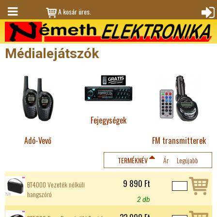
Jump to navigation
A kosár üres.
M
Bejele
en
ntkez
Médialejátszók
ü
és
Fejegységek
Adó-Vevő
FM transmitterek
TERMÉKNÉV
Ár
Legújabb
9 890 Ft
BT4000 Vezeték nélküli
hangszóró
2 db