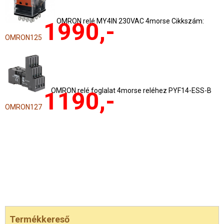
OMRON relé MY4IN 230VAC 4morse Cikkszám:
1990,-
OMRON125
OMRON relé foglalat 4morse reléhez PYF14-ESS-B
1190,-
OMRON127
Termékkereső