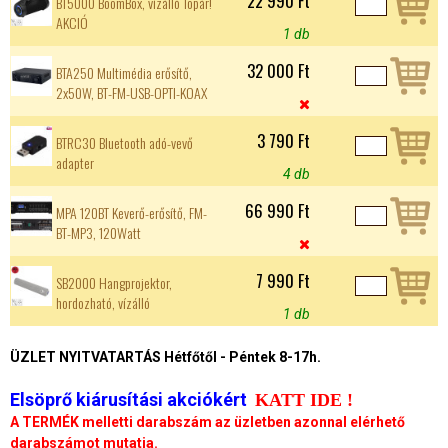
22 990 Ft
BT5000 BoomBox, vízálló Topár!
AKCIÓ
1 db
32 000 Ft
BTA250 Multimédia erősítő,
2x50W, BT-FM-USB-OPTI-KOAX

3 790 Ft
BTRC30 Bluetooth adó-vevő
adapter
4 db
66 990 Ft
MPA 120BT Keverő-erősítő, FM-
BT-MP3, 120Watt

7 990 Ft
SB2000 Hangprojektor,
hordozható, vízálló
1 db
ÜZLET NYITVATARTÁS Hétfőtől - Péntek 8-17h.
Elsöprő kiárusítási akciókért
KATT IDE !
A TERMÉK melletti darabszám az üzletben azonnal elérhető
darabszámot mutatja.