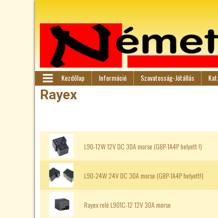
Kezdőlap
Információ
Szavatosság-Jótállás
Kat
F
M
Rayex
en
ő
ü
m
L90-12W 12V DC 30A morse (G8P-1A4P helyett !)
e
n
L90-24W 24V DC 30A morse (G8P-1A4P helyett!)
ü
Rayex relé L901C-12 12V 30A morse