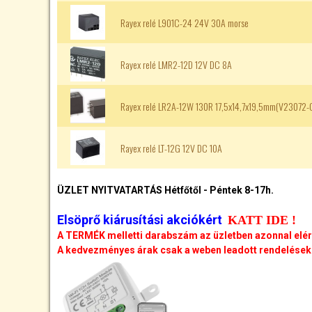
Rayex relé L901C-24 24V 30A morse
Rayex relé LMR2-12D 12V DC 8A
Rayex relé LR2A-12W 130R 17,5x14,7x19,5mm(V23072
Rayex relé LT-12G 12V DC 10A
ÜZLET NYITVATARTÁS Hétfőtől - Péntek 8-17h.
Elsöprő kiárusítási akciókért
KATT IDE !
A TERMÉK melletti darabszám az üzletben azonnal elé
A kedvezményes árak csak a weben leadott rendelésekr