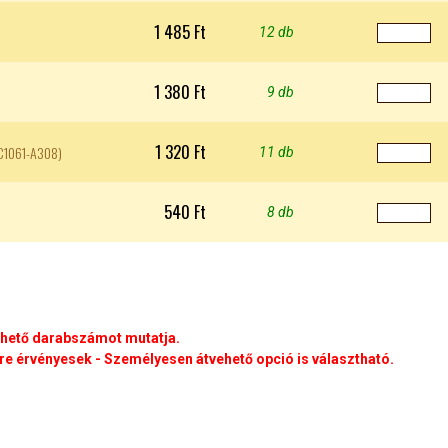
1 485 Ft
12 db
1 380 Ft
9 db
1 320 Ft
-C1061-A308)
11 db
540 Ft
8 db
rhető darabszámot mutatja.
e érvényesek - Személyesen átvehető opció is választható.