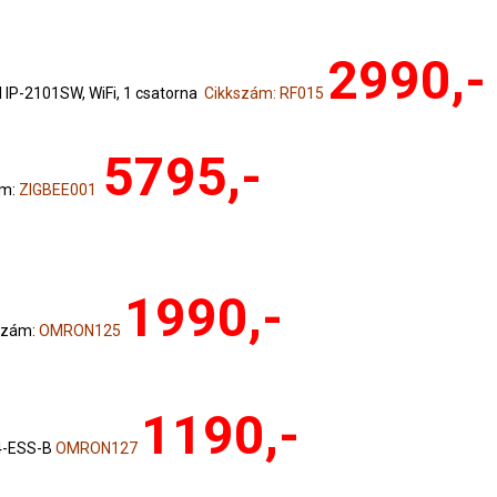
2990,-
IP-2101SW, WiFi, 1 csatorna
Cikkszám: RF015
5795,-
ám:
ZIGBEE001
1990,-
szám:
OMRON125
1190,-
4-ESS-B
OMRON127