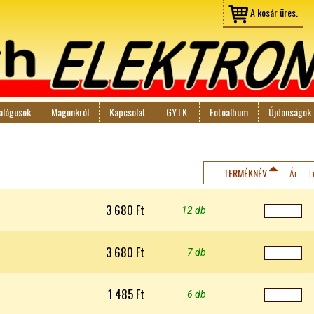
Jump to navigation
A kosár üres.
alógusok
Magunkról
Kapcsolat
GY.I.K.
Fotóalbum
Újdonságok
TERMÉKNÉV
Ár
L
3 680 Ft
12 db
3 680 Ft
7 db
1 485 Ft
6 db