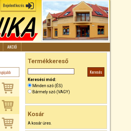
Bejelentkezés
AKCIÓ
Termékkereső
egújabb
Keresési mód:
Minden szó (ÉS)
Bármely szó (VAGY)
Kosár
A kosár üres.