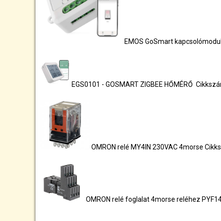
EMOS GoSmart kapcsolómodul 
EGS0101 - GOSMART ZIGBEE HŐMÉRŐ Cikksz
OMRON relé MY4IN 230VAC 4morse Cikk
OMRON relé foglalat 4morse reléhez PYF1