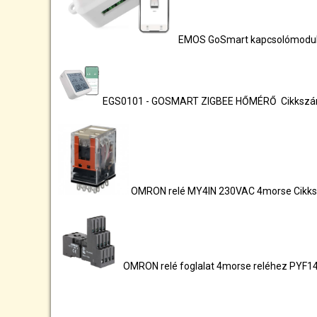
EMOS GoSmart kapcsolómodul 
EGS0101 - GOSMART ZIGBEE HŐMÉRŐ Cikksz
OMRON relé MY4IN 230VAC 4morse Cikk
OMRON relé foglalat 4morse reléhez PYF1