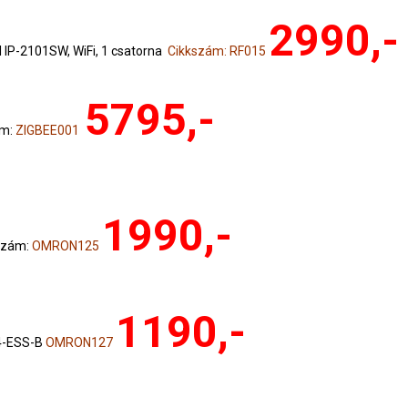
2990,-
IP-2101SW, WiFi, 1 csatorna
Cikkszám: RF015
5795,-
ám:
ZIGBEE001
1990,-
szám:
OMRON125
1190,-
4-ESS-B
OMRON127