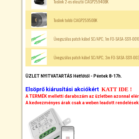
Toslink 2-es elosztó CAGP25940BK
Toslink toldó CAGP25950BK
Üvegszálas patch kábel SC/APC, 1m FO-SASA-SS11-001
Üvegszálas patch kábel SC/APC, 3m FO-SASA-SS11-00
ÜZLET NYITVATARTÁS Hétfőtől - Péntek 8-17h.
Elsöprő kiárusítási akciókért
KATT IDE !
A TERMÉK melletti darabszám az üzletben azonnal elé
A kedvezményes árak csak a weben leadott rendelésekr