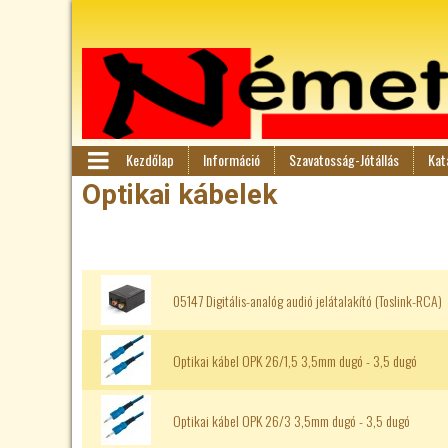
Kezdőlap
Információ
Szavatosság-Jótállás
Kat
F
M
Optikai kábelek
en
ő
ü
m
05147 Digitális-analóg audió jelátalakító (Toslink-RCA)
e
n
Optikai kábel OPK 26/1,5 3,5mm dugó - 3,5 dugó
ü
Optikai kábel OPK 26/3 3,5mm dugó - 3,5 dugó