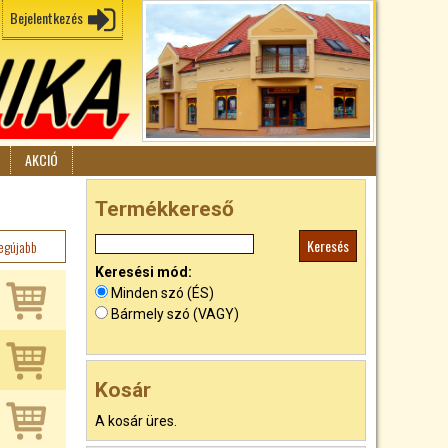
Bejelentkezés
AKCIÓ
Termékkereső
egújabb
Keresési mód:
Minden szó (ÉS)
Bármely szó (VAGY)
Kosár
A kosár üres.