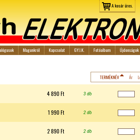
Jump to navigation
A kosár üres.
alógusok
Magunkról
Kapcsolat
GY.I.K.
Fotóalbum
Újdonságok
TERMÉKNÉV
Ár
L
4 890 Ft
3 db
1 990 Ft
2 db
2 890 Ft
2 db