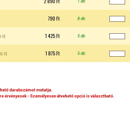
2 890 Ft
1 db
790 Ft
8 db
1 425 Ft
0-YE
5 db
1 875 Ft
30-YE
5 db
rhető darabszámot mutatja.
e érvényesek - Személyesen átvehető opció is választható.