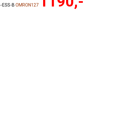
1190,-
4-ESS-B
OMRON127