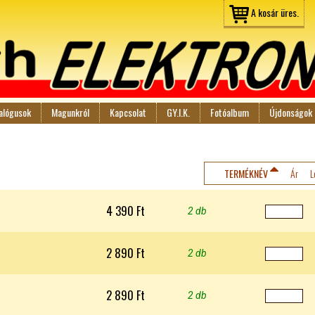
Jump to navigation
A kosár üres.
alógusok
Magunkról
Kapcsolat
GY.I.K.
Fotóalbum
Újdonságok
TERMÉKNÉV
Ár
L
4 390 Ft
2 db
2 890 Ft
2 db
2 890 Ft
2 db