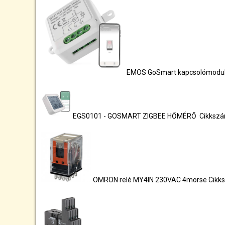
EMOS GoSmart kapcsolómodul 
EGS0101 - GOSMART ZIGBEE HŐMÉRŐ Cikksz
OMRON relé MY4IN 230VAC 4morse Cikk