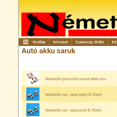
Kezdőlap
Információ
Szavatosság-Jótállás
Kat
F
M
Autó akku saruk
en
ő
ü
m
Akkumulátor gyorsszorítós sarupár fekete-piros
e
n
Akkumulátor saru , japán negatív 16-35mm2
ü
Akkumulátor saru , japán pozitív 16-35mm2