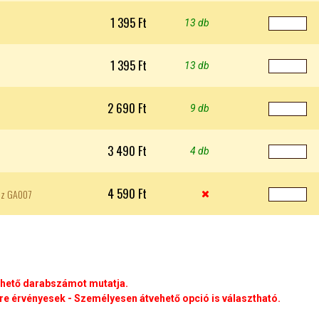
1 395 Ft
13 db
1 395 Ft
13 db
2 690 Ft
9 db
3 490 Ft
4 db
4 590 Ft
oz GA007

rhető darabszámot mutatja.
e érvényesek - Személyesen átvehető opció is választható.