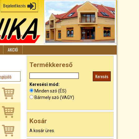
Bejelentkezés
AKCIÓ
Termékkereső
egújabb
Keresési mód:
Minden szó (ÉS)
Bármely szó (VAGY)
Kosár
A kosár üres.