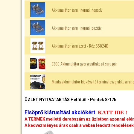
Akkumulátor saru , normál negatív
Akkumulátor saru , normál pozitív
Akkumulátor saru szett - Réz 55824D
E300 Akkumulátor gyorscsatlakozó saru pár
Munkaakkumulátor kiegészító terminálcsap akkusaruh
ÜZLET NYITVATARTÁS Hétfőtől - Péntek 8-17h.
Elsöprő kiárusítási akciókért
KATT IDE !
A TERMÉK melletti darabszám az üzletben azonnal elé
A kedvezményes árak csak a weben leadott rendelésekr