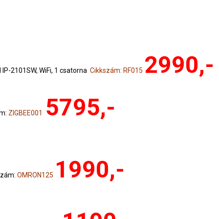
2990,-
IP-2101SW, WiFi, 1 csatorna
Cikkszám: RF015
5795,-
ám:
ZIGBEE001
1990,-
szám:
OMRON125