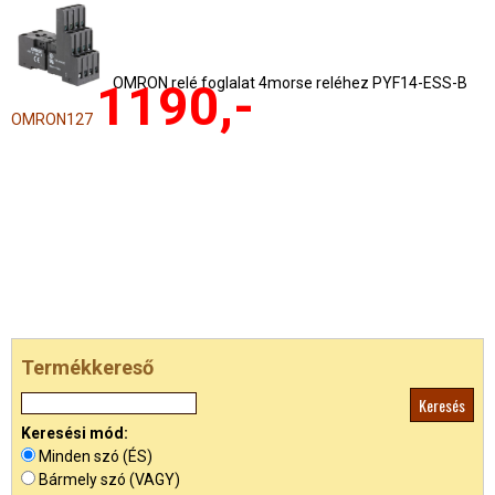
OMRON relé foglalat 4morse reléhez PYF14-ESS-B
1190,-
OMRON127
Termékkereső
Keresési mód:
Minden szó (ÉS)
Bármely szó (VAGY)