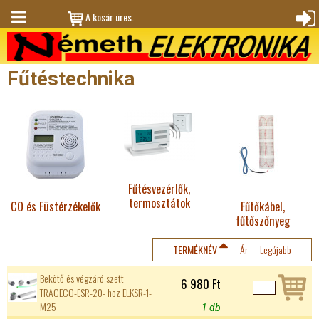
Jump to navigation
A kosár üres.
M
Bejele
en
ntkez
Fűtéstechnika
ü
és
Fűtésvezérlők,
termosztátok
CO és Füstérzékelők
Fűtőkábel,
fűtőszőnyeg
TERMÉKNÉV
Ár
Legújabb
Bekötő és végzáró szett
6 980 Ft
TRACECO-ESR-20- hoz ELKSR-1-
M25
1 db