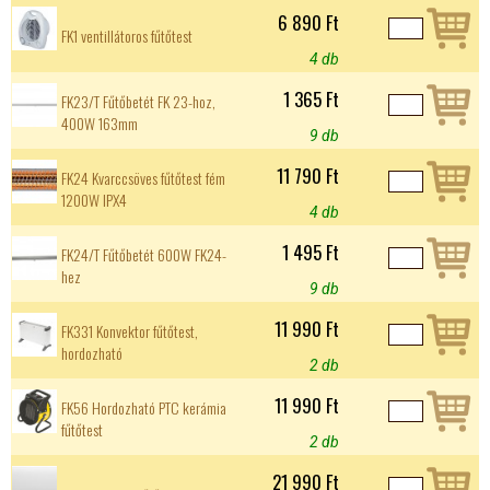
6 890 Ft
FK1 ventillátoros fűtőtest
4 db
1 365 Ft
FK23/T Fűtőbetét FK 23-hoz,
400W 163mm
9 db
11 790 Ft
FK24 Kvarccsöves fűtőtest fém
1200W IPX4
4 db
1 495 Ft
FK24/T Fűtőbetét 600W FK24-
hez
9 db
11 990 Ft
FK331 Konvektor fűtőtest,
hordozható
2 db
11 990 Ft
FK56 Hordozható PTC kerámia
fűtőtest
2 db
21 990 Ft