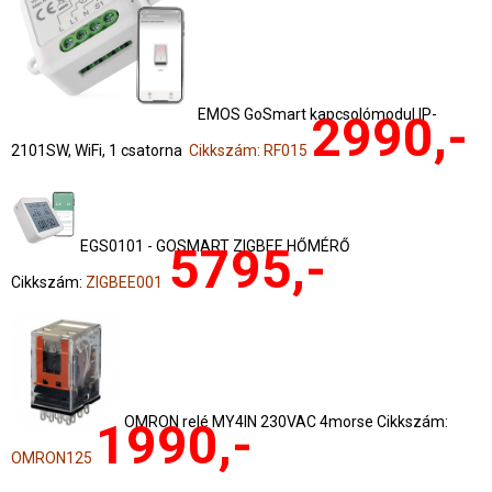
EMOS GoSmart kapcsolómodul IP-
2990,-
2101SW, WiFi, 1 csatorna
Cikkszám: RF015
EGS0101 - GOSMART ZIGBEE HŐMÉRŐ
5795,-
Cikkszám:
ZIGBEE001
OMRON relé MY4IN 230VAC 4morse Cikkszám:
1990,-
OMRON125