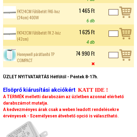
1 465 Ft
FKT24CM Fűtőbetét FK6-hoz
(24cm) 400W
6 db
1 625 Ft
FKT42CM Fűtőbetét FK 2-höz
(42cm)
4 db
74 990 Ft
Honeywell párátlanító TP
COMPACT

ÜZLET NYITVATARTÁS Hétfőtől - Péntek 8-17h.
Elsöprő kiárusítási akciókért
KATT IDE !
A TERMÉK melletti darabszám az üzletben azonnal elérhető
darabszámot mutatja.
A kedvezményes árak csak a weben leadott rendelésekre
érvényesek - Személyesen átvehető opció is választható.