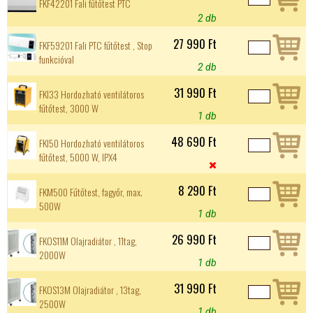
FKF42201 Fali fűtőtest PTC
2 db
27 990 Ft
FKF59201 Fali PTC fűtőtest , Stop
funkcióval
2 db
31 990 Ft
FKI33 Hordozható ventilátoros
fűtőtest, 3000 W
1 db
48 690 Ft
FKI50 Hordozható ventilátoros
fűtőtest, 5000 W, IPX4

8 290 Ft
FKM500 Fűtőtest, fagyőr, max.
500W
1 db
26 990 Ft
FKOS11M Olajradiátor , 11tag,
2000W
1 db
31 990 Ft
FKOS13M Olajradiátor , 13tag,
2500W
1 db