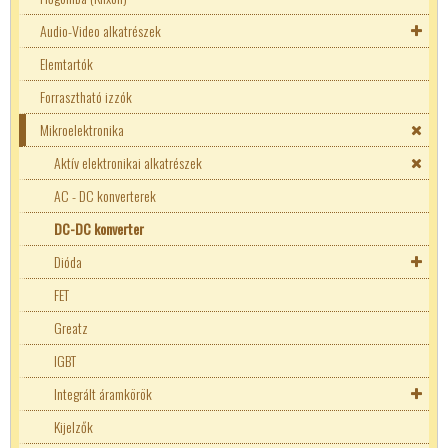
Audio-Video alkatrészek
LED tápegységek
6x30mm biztosíték
Erősáramú biztosíték aljzat
Elemtartók
Áramgenerátoros LED tápok
USB - Telefon töltők
Axiális kivezetéssel
Normál biztosíték aljzat
Ékszíjak
Forrasztható izzók
Fix teljesítményű LED táp
Erősáramú biztosíték
Mikroelektronika
Hőbiztosíték
Hőgomba (Klixon)
Késes biztosíték
Aktív elektronikai alkatrészek
Túláram védő kapcsoló
SMD biztosíték
AC - DC konverterek
TR5 nyákos biztosíték
DC-DC konverter
Dióda
Supresszor
FET
Zéner
Greatz
IGBT
Integrált áramkörök
Hangvégfokok
Kijelzők