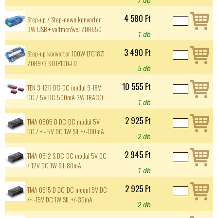
7 db
4 580 Ft
Step-up / Step-down konverter
3W USB + voltmérővel ZDR650
1 db
3 490 Ft
Step-up konverter 100W LTC1871
ZDR973 STUP100-LD
5 db
10 555 Ft
TEN 3-1211 DC-DC modul 9-18V
DC / 5V DC 500mA 3W TRACO
1 db
2 925 Ft
TMA 0505 D DC-DC modul 5V
DC / + - 5V DC 1W SIL +/-100mA
2 db
2 945 Ft
TMA 0512 S DC-DC modul 5V DC
/ 12V DC 1W SIL 80mA
1 db
2 925 Ft
TMA 0515 D DC-DC modul 5V DC
/+ -15V DC 1W SIL +/-30mA
2 db