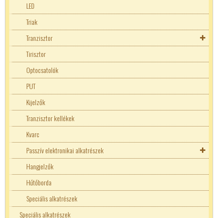
IC foglalat
LED
Logikai áramkörök
Triak
MC
Tranzisztor
Memória
Tranzisztor kellékek
Tirisztor
Mikrovezérlő
Optocsatolók
Adatkommunikációs konverterek
Műveleti erősítők-komparátorok
PUT
Arduino
Tápvezérlők-Fesz.szabályzók
Kijelzők
Billenytyű mátrix
Fix feszültségű stabilizátorok
Televízió Videó áramkörök
Tranzisztor kellékek
Kvarc
Passzív elektronikai alkatrészek
Ellenállásháló
Hangjelzők
Ellenállások
Hűtőborda
Ellenállásháló
Kerámia rezonátor
Speciális alkatrészek
Speciális alkatrészek
100W ellenállások
Kondenzátorok