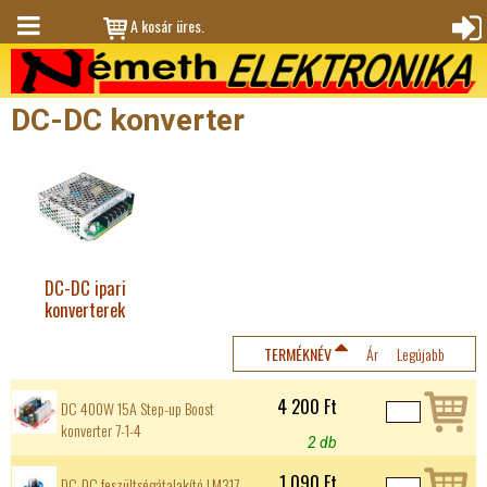
Jump to navigation
A kosár üres.
M
Bejele
en
ntkez
DC-DC konverter
ü
és
DC-DC ipari
konverterek
TERMÉKNÉV
Ár
Legújabb
4 200 Ft
DC 400W 15A Step-up Boost
konverter 7-1-4
2 db
1 090 Ft
DC-DC feszültségátalakító LM317