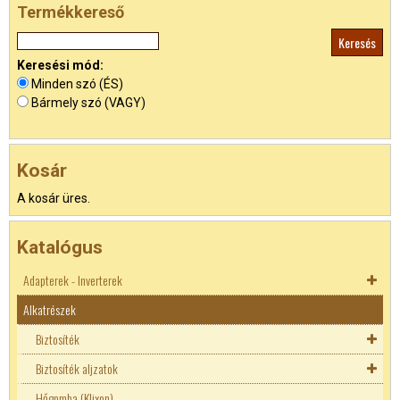
Termékkereső
Keresési mód:
Minden szó (ÉS)
Bármely szó (VAGY)
Kosár
A kosár üres.
Katalógus
Adapterek - Inverterek
Alkatrészek
Akkutöltők
Adapterek
Biztosíték
Inverterek
Biztosíték aljzatok
Autó DC adapterek
Biztosíték aljzatok
Hőgomba (Klixon)
Laptop adapterek
5x20mm biztosíték
Autós biztosíték tartó