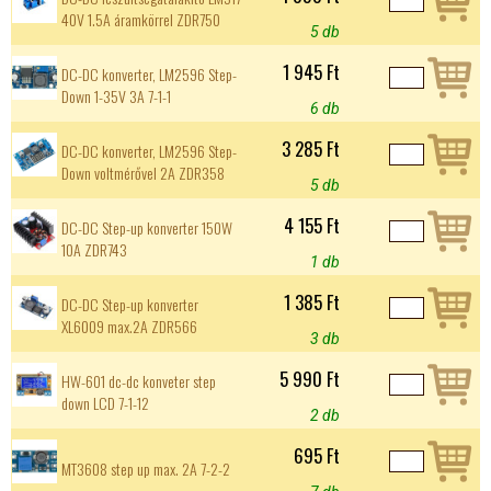
40V 1.5A áramkörrel ZDR750
5 db
1 945 Ft
DC-DC konverter, LM2596 Step-
Down 1-35V 3A 7-1-1
6 db
3 285 Ft
DC-DC konverter, LM2596 Step-
Down voltmérővel 2A ZDR358
5 db
4 155 Ft
DC-DC Step-up konverter 150W
10A ZDR743
1 db
1 385 Ft
DC-DC Step-up konverter
XL6009 max.2A ZDR566
3 db
5 990 Ft
HW-601 dc-dc konveter step
down LCD 7-1-12
2 db
695 Ft
MT3608 step up max. 2A 7-2-2