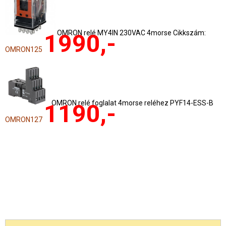
OMRON relé MY4IN 230VAC 4morse Cikkszám:
1990,-
OMRON125
OMRON relé foglalat 4morse reléhez PYF14-ESS-B
1190,-
OMRON127