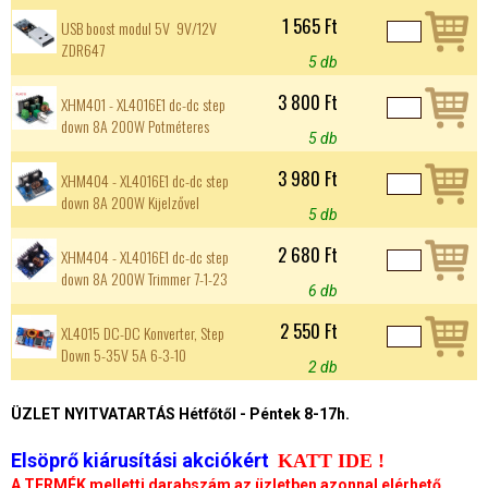
1 565 Ft
USB boost modul 5V  9V/12V
ZDR647
5 db
3 800 Ft
XHM401 - XL4016E1 dc-dc step
down 8A 200W Potméteres
5 db
3 980 Ft
XHM404 - XL4016E1 dc-dc step
down 8A 200W Kijelzővel
5 db
2 680 Ft
XHM404 - XL4016E1 dc-dc step
down 8A 200W Trimmer 7-1-23
6 db
2 550 Ft
XL4015 DC-DC Konverter, Step
Down 5-35V 5A 6-3-10
2 db
ÜZLET NYITVATARTÁS Hétfőtől - Péntek 8-17h.
Elsöprő kiárusítási akciókért
KATT IDE !
A TERMÉK melletti darabszám az üzletben azonnal elérhető