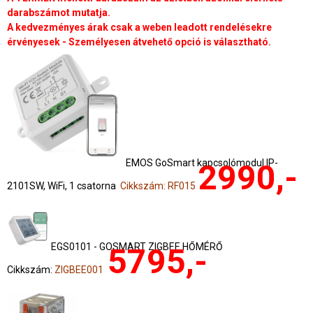
darabszámot mutatja.
A kedvezményes árak csak a weben leadott rendelésekre
érvényesek - Személyesen átvehető opció is választható.
EMOS GoSmart kapcsolómodul IP-
2990,-
2101SW, WiFi, 1 csatorna
Cikkszám: RF015
EGS0101 - GOSMART ZIGBEE HŐMÉRŐ
5795,-
Cikkszám:
ZIGBEE001