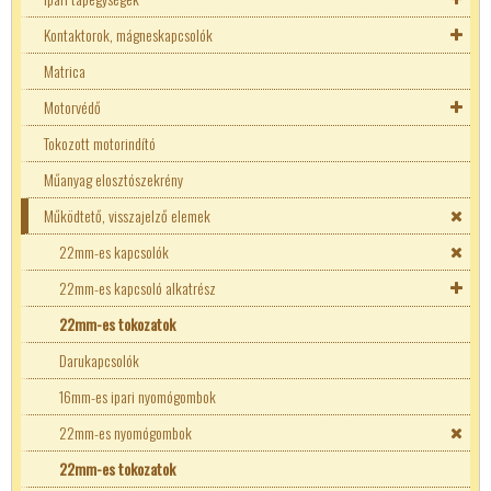
Kontaktorok, mágneskapcsolók
LED tápegységek
Matrica
Áramgenerátoros LED tápok
AC - DC konverterek
Bekötő blokkok
Motorvédő
Fix teljesítményű LED táp
DC-DC ipari konverterek
Hőkioldók
Tokozott motorindító
Akkutöltős 2 kimenetes tápok
EATON mágneskapcsolók
Bekötő blokkok
Műanyag elosztószekrény
Fémrácsos tápegységek
Elko-ep kontaktorok
Tokozott motorindító
Működtető, visszajelző elemek
Moduláris tápegységek
Finder kontaktorok
Ganz mágneskapcsolók
22mm-es kapcsolók
Hager kontaktorok
22mm-es kapcsoló alkatrész
Schneider mágneskapcsolók
Érintkező blokk
22mm-es tokozatok
SIEMENS Mágneskapcsolók
LED blokk
Darukapcsolók
Tracon mágneskapcsolók
16mm-es ipari nyomógombok
22mm-es nyomógombok
22mm-es tokozatok