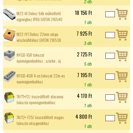
2 db
18 156 Ft
M22-I6 Doboz 6db működtető
egységhez IP66 EATON 216540
1 db
7 925 Ft
M22-IY1 Doboz 22mm sárga
vészleállítóhoz EATON 216536
3 db
2 725 Ft
NYGD-1GR tokozat
nyomógombokhoz , szürke , új
5 db
7 195 Ft
NYGD-4GR 4-es tokozat 22m-es
nyomógombokhoz
1 db
4 170 Ft
TK/T1+F2/ összeállított alacsony
tokozás nyomógombokhoz
1 db
4 800 Ft
TK/T2+ F2S/ összeállított magas
tokozás vészgombhoz
1 db