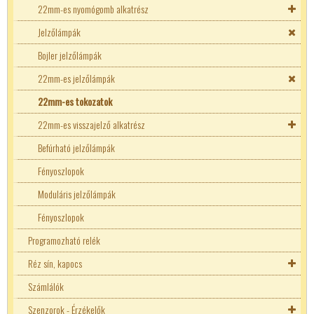
22mm-es nyomógomb alkatrész
Érintkező blokk
Jelzőlámpák
LED blokk
Bojler jelzőlámpák
22mm-es jelzőlámpák
22mm-es tokozatok
22mm-es visszajelző alkatrész
LED blokk
Befúrható jelzőlámpák
Fényoszlopok
Moduláris jelzőlámpák
Fényoszlopok
Programozható relék
Réz sín, kapocs
Számlálók
Bekötő blokkok
Szenzorok - Érzékelők
Elosztó blokk