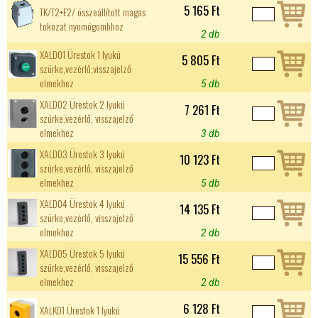
5 165 Ft
TK/T2+F2/ összeállított magas
tokozat nyomógombhoz
2 db
XALD01 Ürestok 1 lyukú
5 805 Ft
szürke,vezérlő,visszajelző
elmekhez
5 db
XALD02 Ürestok 2 lyukú
7 261 Ft
szürke,vezérlő, visszajelző
elmekhez
3 db
XALD03 Ürestok 3 lyukú
10 123 Ft
szürke,vezérlő, visszajelző
elmekhez
5 db
XALD04 Ürestok 4 lyukú
14 135 Ft
szürke,vezérlő, visszajelző
elmekhez
2 db
XALD05 Ürestok 5 lyukú
15 556 Ft
szürke,vezérlő, visszajelző
elmekhez
2 db
6 128 Ft
XALK01 Ürestok 1 lyukú