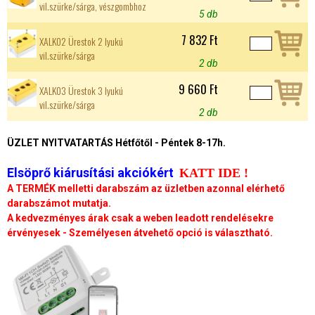
vil.szürke/sárga, vészgombhoz
5 db
7 832 Ft
XALK02 Ürestok 2 lyukú
vil.szürke/sárga
2 db
9 660 Ft
XALK03 Ürestok 3 lyukú
vil.szürke/sárga
2 db
ÜZLET NYITVATARTÁS Hétfőtől - Péntek 8-17h.
Elsöprő kiárusítási akciókért
KATT IDE !
A TERMÉK melletti darabszám az üzletben azonnal elérhető
darabszámot mutatja.
A kedvezményes árak csak a weben leadott rendelésekre
érvényesek - Személyesen átvehető opció is választható.