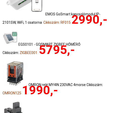
EMOS GoSmart kapcsolómodul IP-
2990,-
2101SW, WiFi, 1 csatorna
Cikkszám: RF015
EGS0101 - GOSMART ZIGBEE HŐMÉRŐ
5795,-
Cikkszám:
ZIGBEE001
OMRON relé MY4IN 230VAC 4morse Cikkszám:
1990,-
OMRON125