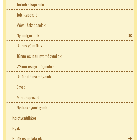
17W ellenállások
Üzemi kondenzátor
Terhelés kapcsoló
1W ellenállások
Zavarszűrő kondenzátor
Toló kapcsoló
25W ellenállások
Végálláskapcsolók
Speciális ellenállások
Nyomógombok
Fényellenállások
Trimmer
Billenytyű mátrix
NTC ellenállások
1206 SMD ellenállások
16mm-es ipari nyomógombok
PTC ellenállások
10W ellenállások
22mm-es nyomógombok
Befúrható nyomógomb
Egyéb
Mikrokapcsoló
Nyákos nyomógomb
Keretventillátor
Nyák
Relék és foglalatok