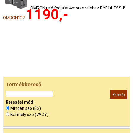
OMRON relé foglalat 4morse reléhez PYF14-ESS-B
1190,-
OMRON127
Termékkereső
Keresési mód:
Minden szó (ÉS)
Bármely szó (VAGY)