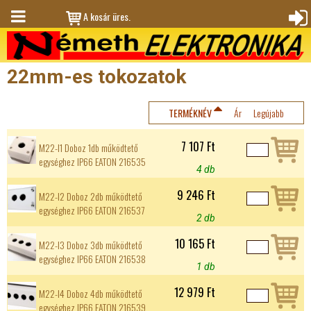
Jump to navigation
A kosár üres.
M
Bejele
en
ntkez
22mm-es tokozatok
ü
és
TERMÉKNÉV
Ár
Legújabb
7 107 Ft
M22-I1 Doboz 1db működtető
egységhez IP66 EATON 216535
4 db
9 246 Ft
M22-I2 Doboz 2db működtető
egységhez IP66 EATON 216537
2 db
10 165 Ft
M22-I3 Doboz 3db működtető
egységhez IP66 EATON 216538
1 db
12 979 Ft
M22-I4 Doboz 4db működtető
egységhez IP66 EATON 216539