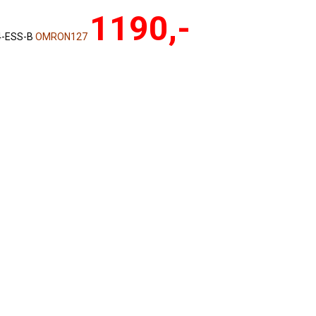
1190,-
4-ESS-B
OMRON127