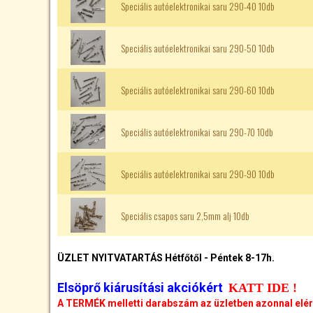
Speciális autóelektronikai saru 290-40 10db
Speciális autóelektronikai saru 290-50 10db
Speciális autóelektronikai saru 290-60 10db
Speciális autóelektronikai saru 290-70 10db
Speciális autóelektronikai saru 290-90 10db
Speciális csapos saru 2,5mm alj 10db
ÜZLET NYITVATARTÁS Hétfőtől - Péntek 8-17h.
Elsöprő kiárusítási akciókért
KATT IDE !
A TERMÉK melletti darabszám az üzletben azonnal elé