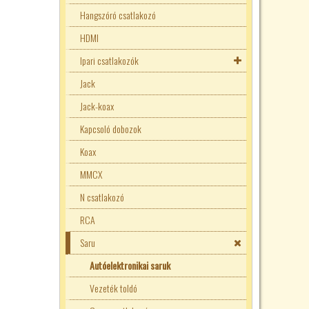
Hangszóró csatlakozó
Dugalj kombinációk
HDMI
230V-os ipari csatlakozók
Dugvillával szerelt kábel
Ipari csatlakozók
380V-os ipari csatlakozók
Utazó adapterek
Jack
Gewiss
M12 csatlakozók
Jack-koax
Schneider Kaedra
M8 csatlakozók
Kapcsoló dobozok
Mágnesszelep csatlakozók
Koax
MMCX
N csatlakozó
RCA
Saru
Autóelektronikai saruk
Vezeték toldó