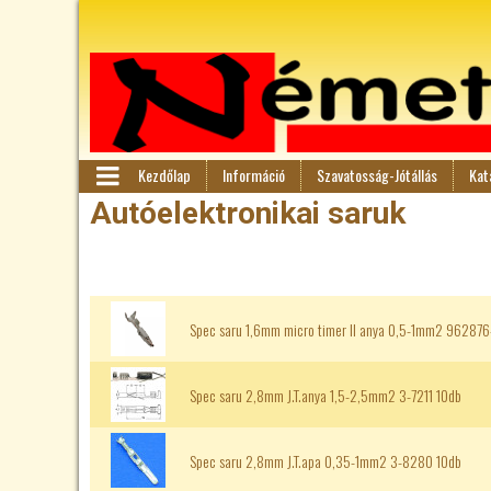
Kezdőlap
Információ
Szavatosság-Jótállás
Kat
F
M
Autóelektronikai saruk
en
ő
ü
m
Spec saru 1,6mm micro timer II anya 0,5-1mm2 96287
e
n
Spec saru 2,8mm J.T.anya 1,5-2,5mm2 3-7211 10db
ü
Spec saru 2,8mm J.T.apa 0,35-1mm2 3-8280 10db