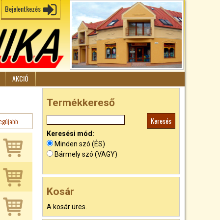
Bejelentkezés
AKCIÓ
Termékkereső
egújabb
Keresési mód:
Minden szó (ÉS)
Bármely szó (VAGY)
Kosár
A kosár üres.