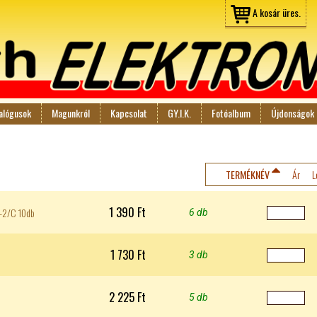
Jump to navigation
A kosár üres.
alógusok
Magunkról
Kapcsolat
GY.I.K.
Fotóalbum
Újdonságok
TERMÉKNÉV
Ár
L
1 390 Ft
6-2/C 10db
6 db
1 730 Ft
3 db
2 225 Ft
5 db