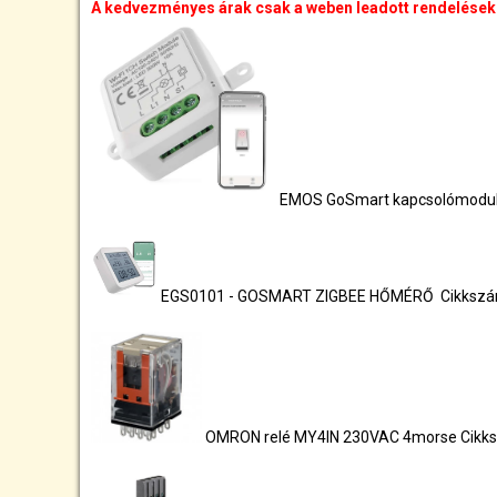
A kedvezményes árak csak a weben leadott rendelésekr
EMOS GoSmart kapcsolómodul 
EGS0101 - GOSMART ZIGBEE HŐMÉRŐ Cikksz
OMRON relé MY4IN 230VAC 4morse Cikk