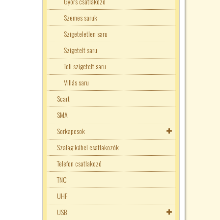
Gyors csatlakozó
Szemes saruk
Szigeteletlen saru
Szigetelt saru
Teli szigetelt saru
Villás saru
Scart
SMA
Sorkapcsok
Szalag kábel csatlakozók
Sorkapocs Nyák-ba
Telefon csatlakozó
Bekötő blokkok
TNC
Sínes sorkapcsok
UHF
Tracon sínes sorkapocs
USB