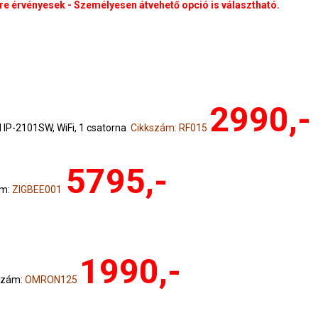
e érvényesek - Személyesen átvehető opció is választható.
2990,-
IP-2101SW, WiFi, 1 csatorna
Cikkszám: RF015
5795,-
ám:
ZIGBEE001
1990,-
szám:
OMRON125