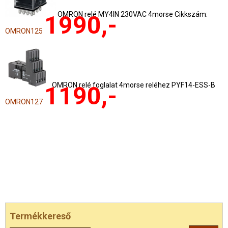
OMRON relé MY4IN 230VAC 4morse Cikkszám:
1990,-
OMRON125
OMRON relé foglalat 4morse reléhez PYF14-ESS-B
1190,-
OMRON127
Termékkereső