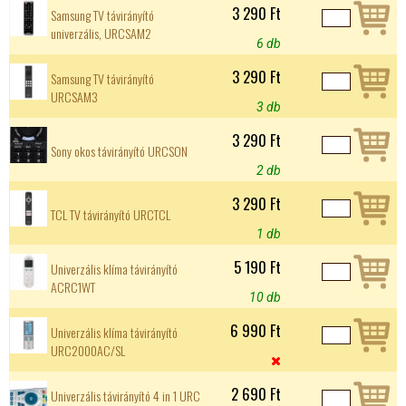
3 290 Ft
Samsung TV távirányító
univerzális, URCSAM2
6 db
3 290 Ft
Samsung TV távirányító
URCSAM3
3 db
3 290 Ft
Sony okos távirányító URCSON
2 db
3 290 Ft
TCL TV távirányító URCTCL
1 db
5 190 Ft
Univerzális klíma távirányító
ACRC1WT
10 db
6 990 Ft
Univerzális klíma távirányító
URC2000AC/SL

2 690 Ft
Univerzális távirányító 4 in 1 URC