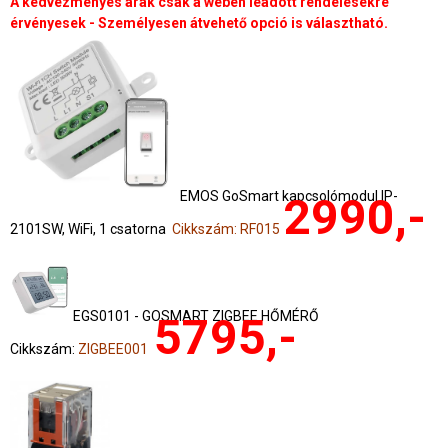
A kedvezményes árak csak a weben leadott rendelésekre
érvényesek - Személyesen átvehető opció is választható.
EMOS GoSmart kapcsolómodul IP-
2990,-
2101SW, WiFi, 1 csatorna
Cikkszám: RF015
EGS0101 - GOSMART ZIGBEE HŐMÉRŐ
5795,-
Cikkszám:
ZIGBEE001