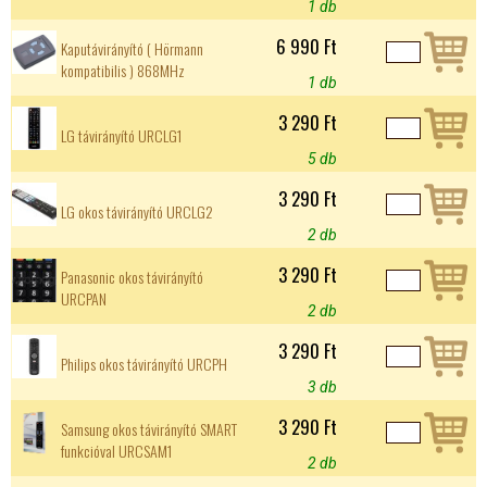
1 db
6 990 Ft
Kaputávirányító ( Hörmann
kompatibilis ) 868MHz
1 db
3 290 Ft
LG távirányító URCLG1
5 db
3 290 Ft
LG okos távirányító URCLG2
2 db
3 290 Ft
Panasonic okos távirányító
URCPAN
2 db
3 290 Ft
Philips okos távirányító URCPH
3 db
3 290 Ft
Samsung okos távirányító SMART
funkcióval URCSAM1
2 db