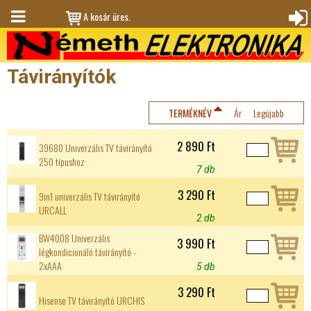
Jump to navigation
A kosár üres.
M
Bejele
en
ntkez
Távirányítók
ü
és
TERMÉKNÉV
Ár
Legújabb
2 890 Ft
39680 Univerzális TV távirányító
250 típushoz
7 db
3 290 Ft
9in1 univerzális TV távirányító
URCALL
2 db
BW4008 Univerzális
3 990 Ft
légkondicionáló távirányító -
2xAAA
5 db
3 290 Ft
Hisense TV távirányító URCHIS