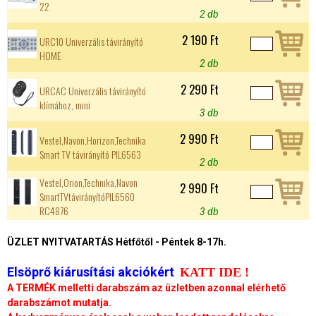
22
2 db
2 190 Ft
URC10 Univerzális távirányító
HOME
2 db
2 290 Ft
URCAC Univerzális távirányító
klímához, mini
3 db
2 990 Ft
Vestel,Navon,Horizon,Technika
Smart TV távirányító PIL6563
2 db
Vestel,Orion,Technika,Navon
2 990 Ft
SmartTVtávirányítóPIL6560
RC4876
3 db
ÜZLET NYITVATARTÁS Hétfőtől - Péntek 8-17h.
Elsöprő kiárusítási akciókért
KATT IDE !
A TERMÉK melletti darabszám az üzletben azonnal elérhető
darabszámot mutatja.