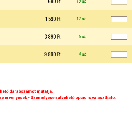
680 Ft
10 db
1 590 Ft
17 db
3 890 Ft
5 db
9 890 Ft
4 db
rhető darabszámot mutatja.
e érvényesek - Személyesen átvehető opció is választható.