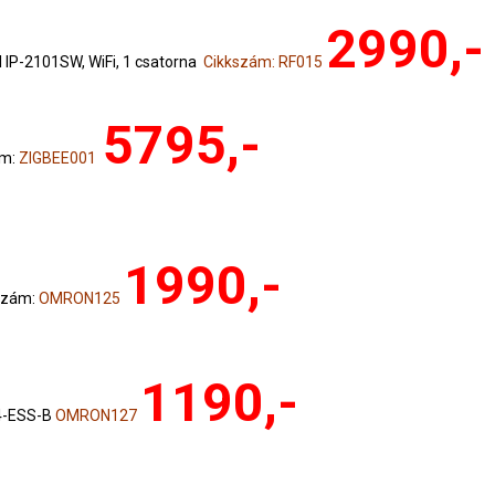
2990,-
IP-2101SW, WiFi, 1 csatorna
Cikkszám: RF015
5795,-
ám:
ZIGBEE001
1990,-
szám:
OMRON125
1190,-
4-ESS-B
OMRON127