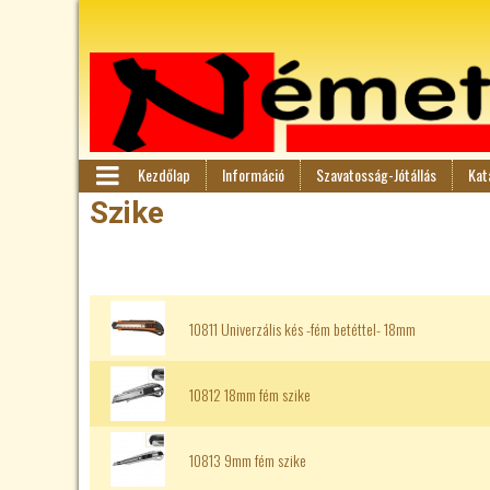
Kezdőlap
Információ
Szavatosság-Jótállás
Kat
F
M
Szike
en
ő
ü
m
10811 Univerzális kés -fém betéttel- 18mm
e
n
10812 18mm fém szike
ü
10813 9mm fém szike