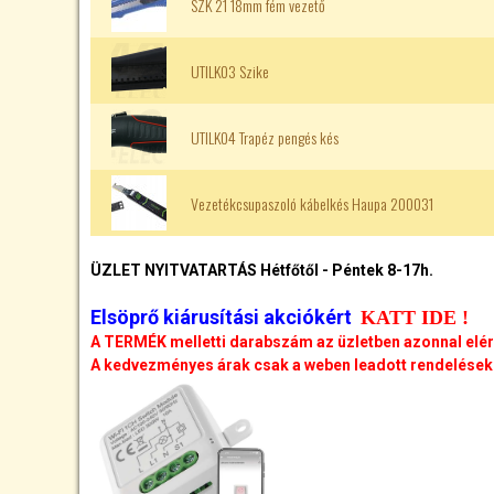
SZK 21 18mm fém vezető
UTILK03 Szike
UTILK04 Trapéz pengés kés
Vezetékcsupaszoló kábelkés Haupa 200031
ÜZLET NYITVATARTÁS Hétfőtől - Péntek 8-17h.
Elsöprő kiárusítási akciókért
KATT IDE !
A TERMÉK melletti darabszám az üzletben azonnal elé
A kedvezményes árak csak a weben leadott rendelésekr