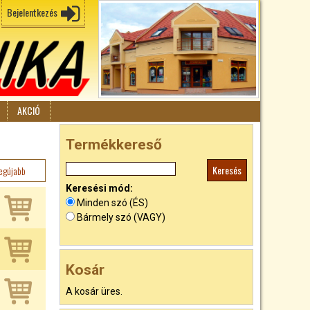
Bejelentkezés
AKCIÓ
Termékkereső
egújabb
Keresési mód:
Minden szó (ÉS)
Bármely szó (VAGY)
Kosár
A kosár üres.