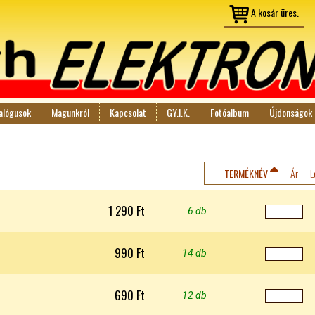
Jump to navigation
A kosár üres.
alógusok
Magunkról
Kapcsolat
GY.I.K.
Fotóalbum
Újdonságok
TERMÉKNÉV
Ár
L
1 290 Ft
6 db
990 Ft
14 db
690 Ft
12 db