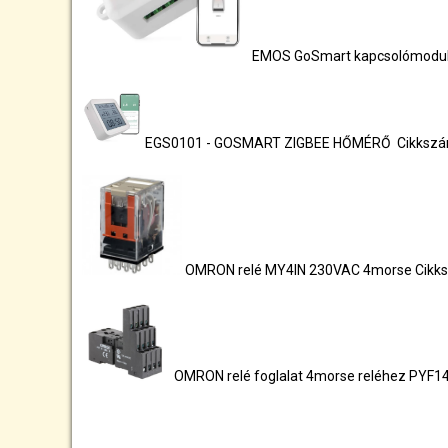
EMOS GoSmart kapcsolómodul 
EGS0101 - GOSMART ZIGBEE HŐMÉRŐ Cikksz
OMRON relé MY4IN 230VAC 4morse Cikk
OMRON relé foglalat 4morse reléhez PYF1