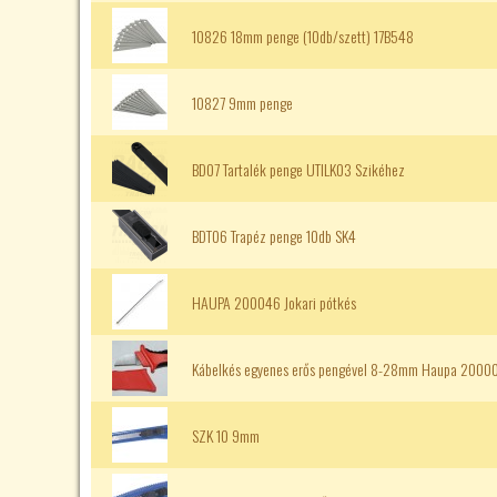
10826 18mm penge (10db/szett) 17B548
10827 9mm penge
BD07 Tartalék penge UTILK03 Szikéhez
BDT06 Trapéz penge 10db SK4
HAUPA 200046 Jokari pótkés
Kábelkés egyenes erős pengével 8-28mm Haupa 2000
SZK 10 9mm