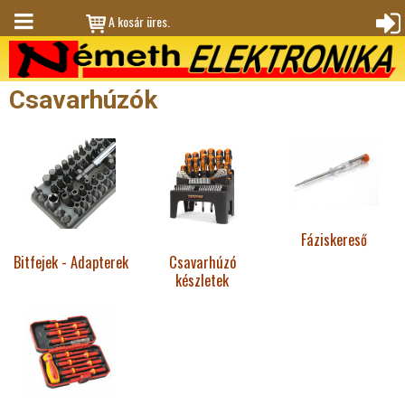
Jump to navigation
A kosár üres.
M
Bejele
en
ntkez
Csavarhúzók
ü
és
Fáziskereső
Bitfejek - Adapterek
Csavarhúzó
készletek