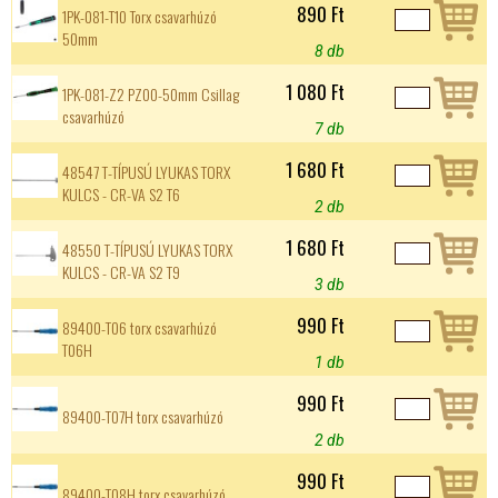
890 Ft
1PK-081-T10 Torx csavarhúzó
50mm
8 db
1 080 Ft
1PK-081-Z2 PZ00-50mm Csillag
csavarhúzó
7 db
1 680 Ft
48547 T-TÍPUSÚ LYUKAS TORX
KULCS - CR-VA S2 T6
2 db
1 680 Ft
48550 T-TÍPUSÚ LYUKAS TORX
KULCS - CR-VA S2 T9
3 db
990 Ft
89400-T06 torx csavarhúzó
T06H
1 db
990 Ft
89400-T07H torx csavarhúzó
2 db
990 Ft
89400-T08H torx csavarhúzó