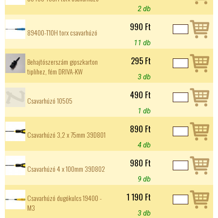
2 db
990 Ft
89400-T10H torx csavarhúzó
11 db
295 Ft
Behajtószerszám gipszkarton
tiplihez, fém DRIVA-KW
3 db
490 Ft
Csavarhúzó 10505
1 db
890 Ft
Csavarhúzó 3,2 x 75mm 39D801
4 db
980 Ft
Csavarhúzó 4 x 100mm 39D802
9 db
1 190 Ft
Csavarhúzó dugókulcs 19400 -
M3
3 db