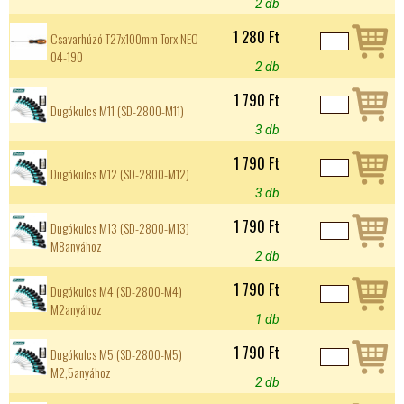
2 db
1 280 Ft
Csavarhúzó T27x100mm Torx NEO
04-190
2 db
1 790 Ft
Dugókulcs M11 (SD-2800-M11)
3 db
1 790 Ft
Dugókulcs M12 (SD-2800-M12)
3 db
1 790 Ft
Dugókulcs M13 (SD-2800-M13)
M8anyához
2 db
1 790 Ft
Dugókulcs M4 (SD-2800-M4)
M2anyához
1 db
1 790 Ft
Dugókulcs M5 (SD-2800-M5)
M2,5anyához
2 db