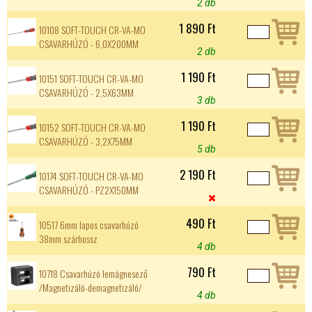
2 db
1 890 Ft
10108 SOFT-TOUCH CR-VA-MO
CSAVARHÚZÓ - 6,0X200MM
2 db
1 190 Ft
10151 SOFT-TOUCH CR-VA-MO
CSAVARHÚZÓ - 2,5X63MM
3 db
1 190 Ft
10152 SOFT-TOUCH CR-VA-MO
CSAVARHÚZÓ - 3,2X75MM
5 db
2 190 Ft
10174 SOFT-TOUCH CR-VA-MO
CSAVARHÚZÓ - PZ2X150MM

490 Ft
10517 6mm lapos csavarhúzó
38mm szárhossz
4 db
790 Ft
10718 Csavarhúzó lemágnesező
/Magnetizáló-demagnetizáló/
4 db