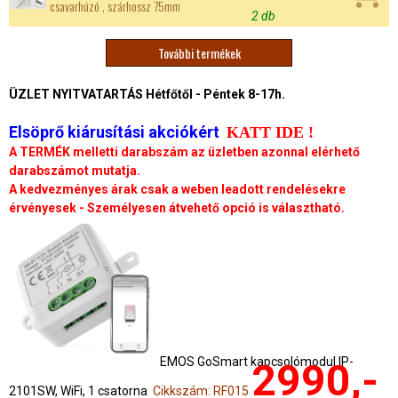
csavarhúzó , szárhossz 75mm
2 db
További termékek
O
ÜZLET NYITVATARTÁS Hétfőtől - Péntek 8-17h.
l
Elsöprő kiárusítási akciókért
KATT IDE !
d
A TERMÉK melletti darabszám az üzletben azonnal elérhető
darabszámot mutatja.
a
A kedvezményes árak csak a weben leadott rendelésekre
érvényesek - Személyesen átvehető opció is választható.
l
a
k
EMOS GoSmart kapcsolómodul IP-
2990,-
2101SW, WiFi, 1 csatorna
Cikkszám: RF015