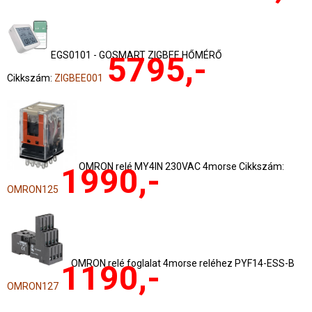
EGS0101 - GOSMART ZIGBEE HŐMÉRŐ
5795,-
Cikkszám:
ZIGBEE001
OMRON relé MY4IN 230VAC 4morse Cikkszám:
1990,-
OMRON125
OMRON relé foglalat 4morse reléhez PYF14-ESS-B
1190,-
OMRON127