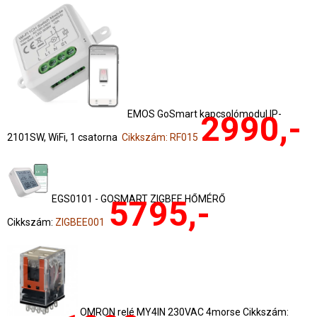
EMOS GoSmart kapcsolómodul IP-
2990,-
2101SW, WiFi, 1 csatorna
Cikkszám: RF015
EGS0101 - GOSMART ZIGBEE HŐMÉRŐ
5795,-
Cikkszám:
ZIGBEE001
OMRON relé MY4IN 230VAC 4morse Cikkszám: