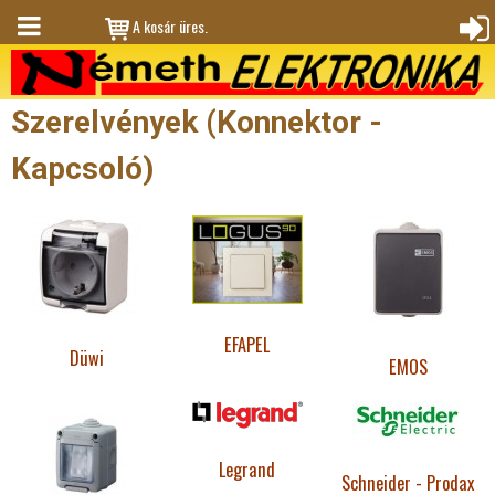
Jump to navigation
A kosár üres.
M
Bejele
en
ntkez
Szerelvények (Konnektor -
ü
és
Kapcsoló)
EFAPEL
Düwi
EMOS
Legrand
Schneider - Prodax