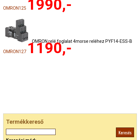
1990,-
OMRON125
OMRON relé foglalat 4morse reléhez PYF14-ESS-B
1190,-
OMRON127
Termékkereső