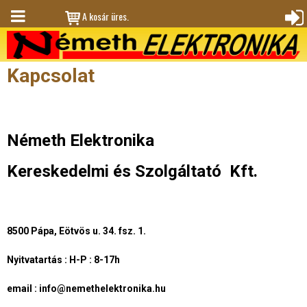
Jump to navigation
A kosár üres.
M
Bejele
en
ntkez
Kapcsolat
ü
és
Németh Elektronika
Kereskedelmi és Szolgáltató Kft.
8500 Pápa, Eötvös u. 34. fsz. 1.
Nyitvatartás : H-P : 8-17h
email : info@nemethelektronika.hu