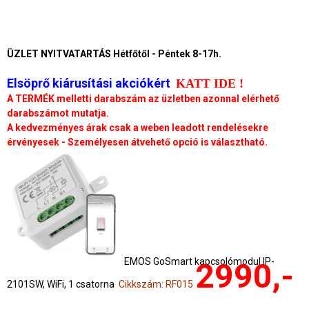
ÜZLET NYITVATARTÁS Hétfőtől - Péntek 8-17h.
Elsöprő kiárusítási akciókért
KATT IDE !
A TERMÉK melletti darabszám az üzletben azonnal elérhető
darabszámot mutatja.
A kedvezményes árak csak a weben leadott rendelésekre
érvényesek - Személyesen átvehető opció is választható.
EMOS GoSmart kapcsolómodul IP-
2990,-
2101SW, WiFi, 1 csatorna
Cikkszám: RF015