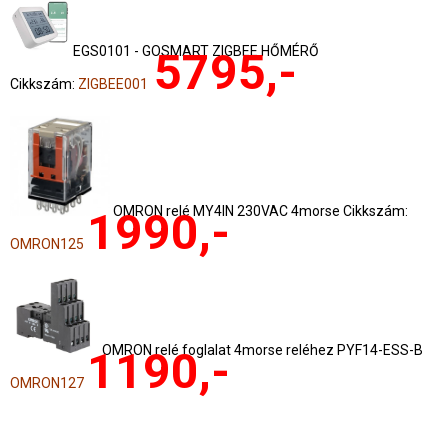
EGS0101 - GOSMART ZIGBEE HŐMÉRŐ
5795,-
Cikkszám:
ZIGBEE001
OMRON relé MY4IN 230VAC 4morse Cikkszám:
1990,-
OMRON125
OMRON relé foglalat 4morse reléhez PYF14-ESS-B
1190,-
OMRON127