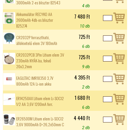
3000mAh 2-es bliszter B2543
4 db
Akkumulátor RECYKO AA
7 480 Ft
2600mAh 4db-os bliszter
B25274
10 db
725 Ft
CR2032P forrasztható,
állókivitelű elem 3V 180mAh
6 db
CR2032PCB 3Pin Lítium elem 3V
725 Ft
230mAh NYÁK-ba, fekvő
20x3,2mm
9 db
4 395 Ft
EAGLETAC IMR18350 3,7V
800mAh 12A Li-ion akku
2 db
1 680 Ft
ER14250AX Lítium elem Li-SOCl2
1/2 AA 3,6V 1200mA forr.
6 db
4 440 Ft
ER26500M Lítium elem Li-SOCI2
3,6V 9000mAh D=26,2x50mm C
2 db