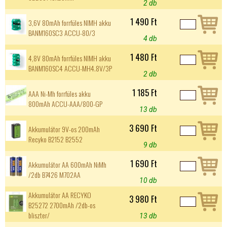
2 db
1 490 Ft
3,6V 80mAh forrfüles NIMH akku
BANM160SC3 ACCU-80/3
4 db
1 480 Ft
4,8V 80mAh forrfüles NIMH akku
BANM160SC4 ACCU-MH4.8V/3P
2 db
1 185 Ft
AAA Ni-Mh forrfüles akku
800mAh ACCU-AAA/800-GP
13 db
3 690 Ft
Akkumulátor 9V-os 200mAh
Recyko B2152 B2552
9 db
1 690 Ft
Akkumulátor AA 600mAh NiMh
/2db B7426 M702AA
10 db
Akkumulátor AA RECYKO
3 980 Ft
B25272 2700mAh /2db-os
bliszter/
13 db