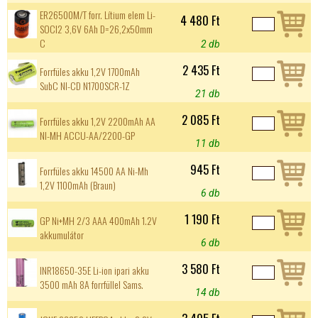
ER26500M/T forr. Lítium elem Li-
4 480 Ft
SOCI2 3,6V 6Ah D=26,2x50mm
C
2 db
2 435 Ft
Forrfüles akku 1,2V 1700mAh
SubC NI-CD N1700SCR-1Z
21 db
2 085 Ft
Forrfüles akku 1,2V 2200mAh AA
NI-MH ACCU-AA/2200-GP
11 db
945 Ft
Forrfüles akku 14500 AA Ni-Mh
1,2V 1100mAh (Braun)
6 db
1 190 Ft
GP Ni+MH 2/3 AAA 400mAh 1.2V
akkumulátor
6 db
3 580 Ft
INR18650-35E Li-ion ipari akku
3500 mAh 8A forrfüllel Sams.
14 db