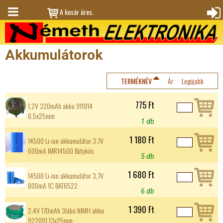
Jump to navigation
A kosár üres.
M
Bejele
en
ntkez
Akkumulátorok
ü
és
TERMÉKNÉV
Ár
Legújabb
775 Ft
1,2V 320mAh akku 911914
8.5x25mm
1 db
1 180 Ft
14500 Li-ion akkumulátor 3,7V
600mA IMR14500 Bütykös
5 db
1 680 Ft
14500 Li-ion akkumulátor 3,7V
800mA 1C BAT6522
6 db
1 390 Ft
2.4V 170mAh 3lábú NIMH akku
922091 13x25mm