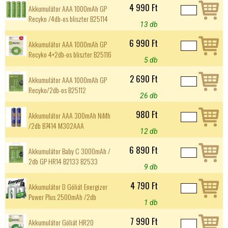
4 990 Ft
Akkumulátor AAA 1000mAh GP
Recyko /4db-os bliszter B25114
13 db
6 990 Ft
Akkumulátor AAA 1000mAh GP
Recyko 4+2db-os bliszter B25116
5 db
2 690 Ft
Akkumulátor AAA 1000mAh GP
Recyko/2db-os B25112
26 db
980 Ft
Akkumulátor AAA 300mAh NiMh
/2db B7414 M302AAA
12 db
6 890 Ft
Akkumulátor Baby C 3000mAh /
2db GP HR14 B2133 B2533
9 db
4 790 Ft
Akkumulátor D Góliát Energizer
Power Plus 2500mAh /2db
1 db
7 990 Ft
Akkumulátor Góliát HR20