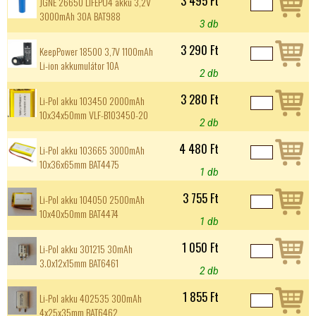
3 495 Ft
JGNE 26650 LIFEPO4 akku 3,2V
3000mAh 30A BAT988
3 db
3 290 Ft
KeepPower 18500 3,7V 1100mAh
Li-ion akkumulátor 10A
2 db
3 280 Ft
Li-Pol akku 103450 2000mAh
10x34x50mm VLF-B103450-20
2 db
4 480 Ft
Li-Pol akku 103665 3000mAh
10x36x65mm BAT4475
1 db
3 755 Ft
Li-Pol akku 104050 2500mAh
10x40x50mm BAT4474
1 db
1 050 Ft
Li-Pol akku 301215 30mAh
3.0x12x15mm BAT6461
2 db
1 855 Ft
Li-Pol akku 402535 300mAh
4x25x35mm BAT6462