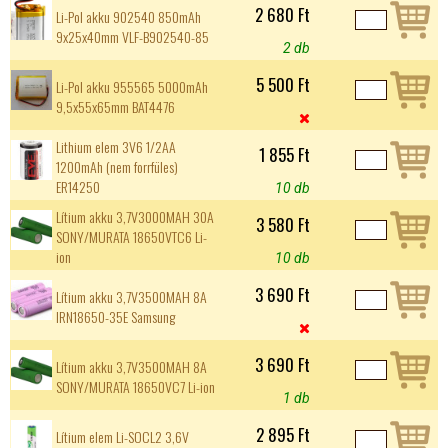
2 680 Ft
Li-Pol akku 902540 850mAh
9x25x40mm VLF-B902540-85
2 db
5 500 Ft
Li-Pol akku 955565 5000mAh
9,5x55x65mm BAT4476

Lithium elem 3V6 1/2AA
1 855 Ft
1200mAh (nem forrfüles)
ER14250
10 db
Lítium akku 3,7V3000MAH 30A
3 580 Ft
SONY/MURATA 18650VTC6 Li-
ion
10 db
3 690 Ft
Lítium akku 3,7V3500MAH 8A
IRN18650-35E Samsung

3 690 Ft
Lítium akku 3,7V3500MAH 8A
SONY/MURATA 18650VC7 Li-ion
1 db
2 895 Ft
Lítium elem Li-SOCL2 3,6V