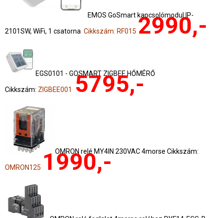
EMOS GoSmart kapcsolómodul IP-
2990,-
2101SW, WiFi, 1 csatorna
Cikkszám: RF015
EGS0101 - GOSMART ZIGBEE HŐMÉRŐ
5795,-
Cikkszám:
ZIGBEE001
OMRON relé MY4IN 230VAC 4morse Cikkszám:
1990,-
OMRON125