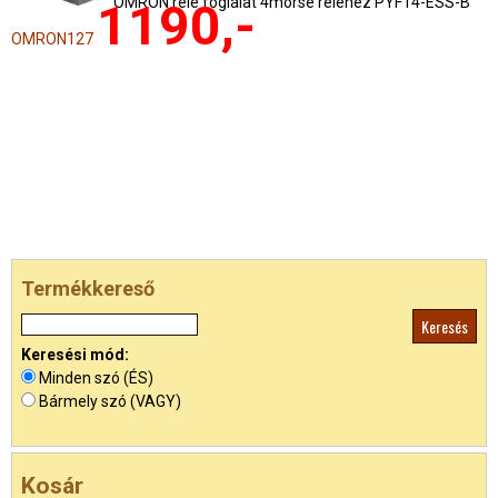
OMRON relé foglalat 4morse reléhez PYF14-ESS-B
1190,-
OMRON127
Termékkereső
Keresési mód:
Minden szó (ÉS)
Bármely szó (VAGY)
Kosár