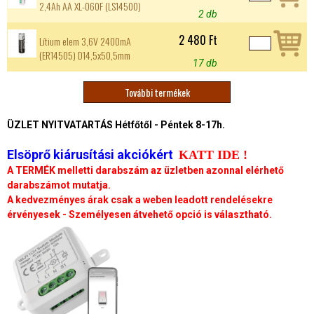
2,4Ah AA XL-060F (LS14500)
2 db
2 480 Ft
Lítium elem 3,6V 2400mA
(ER14505) D14,5x50,5mm
17 db
További termékek
O
ÜZLET NYITVATARTÁS Hétfőtől - Péntek 8-17h.
l
Elsöprő kiárusítási akciókért
KATT IDE !
d
A TERMÉK melletti darabszám az üzletben azonnal elérhető
darabszámot mutatja.
a
A kedvezményes árak csak a weben leadott rendelésekre
érvényesek - Személyesen átvehető opció is választható.
l
a
k