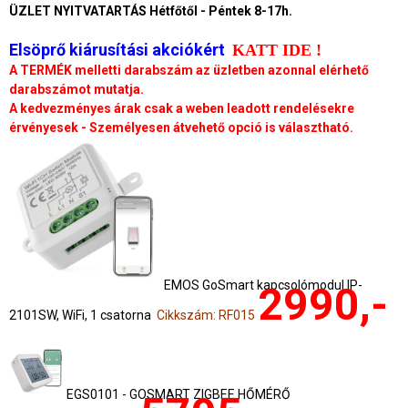
ÜZLET NYITVATARTÁS Hétfőtől - Péntek 8-17h.
Elsöprő kiárusítási akciókért
KATT IDE !
A TERMÉK melletti darabszám az üzletben azonnal elérhető
darabszámot mutatja.
A kedvezményes árak csak a weben leadott rendelésekre
érvényesek - Személyesen átvehető opció is választható.
EMOS GoSmart kapcsolómodul IP-
2990,-
2101SW, WiFi, 1 csatorna
Cikkszám: RF015
EGS0101 - GOSMART ZIGBEE HŐMÉRŐ