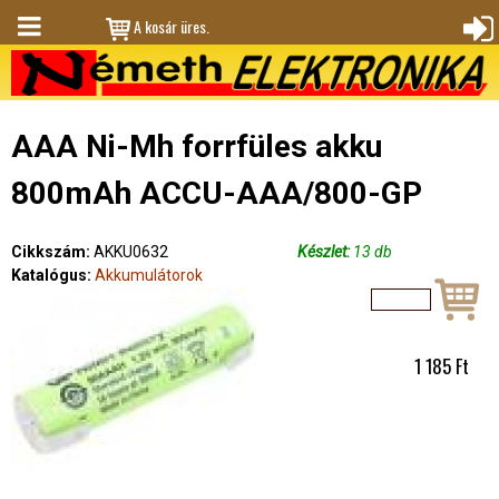
Jump to navigation
A kosár üres.
M
Bejele
en
ntkez
ü
és
AAA Ni-Mh forrfüles akku
800mAh ACCU-AAA/800-GP
Cikkszám:
AKKU0632
Készlet:
13 db
Katalógus:
Akkumulátorok
1 185 Ft