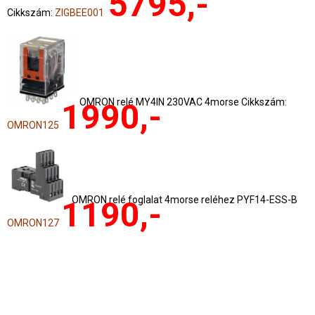
5795,-
Cikkszám:
ZIGBEE001
OMRON relé MY4IN 230VAC 4morse Cikkszám:
1990,-
OMRON125
OMRON relé foglalat 4morse reléhez PYF14-ESS-B
1190,-
OMRON127