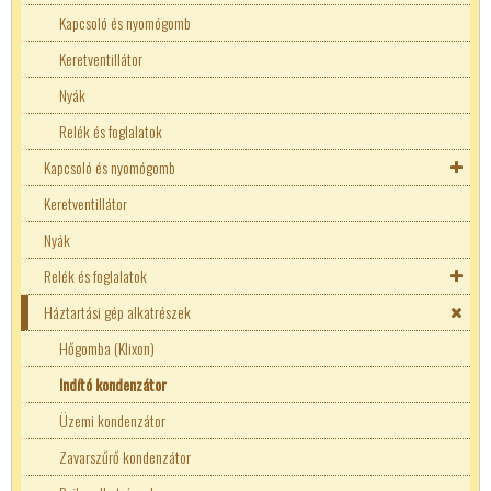
Kapcsoló és nyomógomb
Keretventillátor
Nyák
Relék és foglalatok
Kapcsoló és nyomógomb
Keretventillátor
Kapcsolók
Nyák
22mm-es kapcsolók
Nyomógombok
Relék és foglalatok
Billenő kapcsoló
Billenytyű mátrix
Háztartási gép alkatrészek
Darukapcsolók
16mm-es ipari nyomógombok
Autós relé
DIP kapcsoló
22mm-es nyomógombok
Egyéb relé
Hőgomba (Klixon)
Egyéb kapcsoló
Befúrható nyomógomb
Finder
Indító kondenzátor
Forgó kapcsoló
Egyéb
Finder szilárdtestrelé
FUJITSU relék
Üzemi kondenzátor
Karos kapcsoló
Mikrokapcsoló
Omron
Zavarszűrő kondenzátor