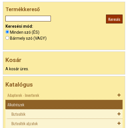
Termékkereső
Keresési mód:
Minden szó (ÉS)
Bármely szó (VAGY)
Kosár
A kosár üres.
Katalógus
Adapterek - Inverterek
Alkatrészek
Akkutöltők
Adapterek
Biztosíték
Inverterek
Biztosíték aljzatok
Autó DC adapterek
Biztosíték aljzatok