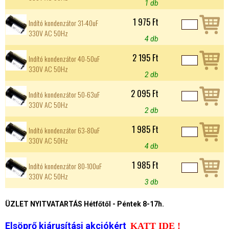
1 db
1 975 Ft
Indító kondenzátor 31-40uF
330V AC 50Hz
4 db
2 195 Ft
Indító kondenzátor 40-50uF
330V AC 50Hz
2 db
2 095 Ft
Indító kondenzátor 50-63uF
330V AC 50Hz
2 db
1 985 Ft
Indító kondenzátor 63-80uF
330V AC 50Hz
4 db
1 985 Ft
Indító kondenzátor 80-100uF
330V AC 50Hz
3 db
ÜZLET NYITVATARTÁS Hétfőtől - Péntek 8-17h.
Elsöprő kiárusítási akciókért
KATT IDE !