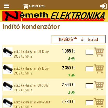
Jump to navigation
A kosár üres.
M
Bejele
en
ntkez
Indító kondenzátor
ü
és
TERMÉKNÉV
Ár
Legújabb
1 985 Ft
Indító kondenzátor 100-125uF
330V AC 50Hz
5 db
2 350 Ft
Indító kondenzátor 125-160uF
330V AC 50Hz
7 db
2 590 Ft
Indító kondenzátor 160-200uF
330V AC 50Hz
3 db
2 980 Ft
Indító kondenzátor 200-250uF
330V AC 50Hz