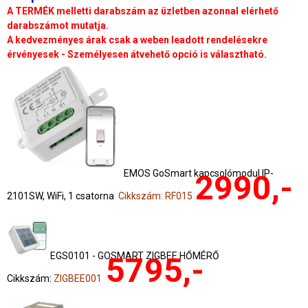
A TERMÉK melletti darabszám az üzletben azonnal elérhető
darabszámot mutatja.
A kedvezményes árak csak a weben leadott rendelésekre
érvényesek - Személyesen átvehető opció is választható.
EMOS GoSmart kapcsolómodul IP-
2990,-
2101SW, WiFi, 1 csatorna
Cikkszám: RF015
EGS0101 - GOSMART ZIGBEE HŐMÉRŐ
5795,-
Cikkszám:
ZIGBEE001