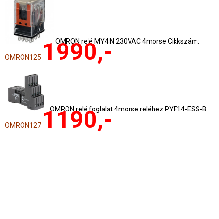
OMRON relé MY4IN 230VAC 4morse Cikkszám:
1990,-
OMRON125
OMRON relé foglalat 4morse reléhez PYF14-ESS-B
1190,-
OMRON127