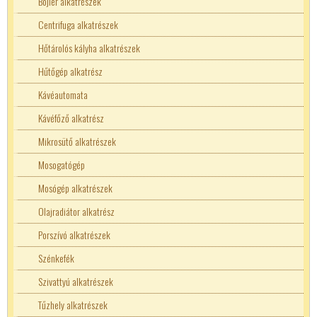
Kézikapcsolók
Nyákos nyomógomb
Rayex
Bojler alkatrészek
Kulcsos kapcsoló
Reed
Centrifuga alkatrészek
Moduláris kapcsoló
Mágnes
Schneider relé
Hőtárolós kályha alkatrészek
Nyomó kapcsoló
Sharp
Hűtőgép alkatrész
Terhelés kapcsoló
Szilárdtest relé
Kávéautomata
Toló kapcsoló
Finder szilárdtestrelé
Takamisawa relék
Kávéfőző alkatrész
Végálláskapcsolók
Sharp
Tracon relé
Mikrosütő alkatrészek
Mosogatógép
Mosógép alkatrészek
Olajradiátor alkatrész
Porszívó alkatrészek
Szénkefék
Szivattyú alkatrészek
Tűzhely alkatrészek