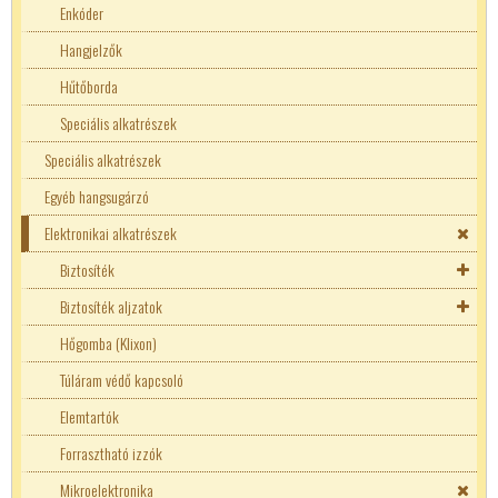
Fényellenállások
Trimmer
Enkóder
NTC ellenállások
1206 SMD ellenállások
Hangjelzők
PTC ellenállások
10W ellenállások
Hűtőborda
Speciális alkatrészek
Speciális alkatrészek
Egyéb hangsugárzó
Elektronikai alkatrészek
Biztosíték
Biztosíték aljzatok
Biztosíték aljzatok
5x20mm biztosíték
Autós biztosíték tartó
Hőgomba (Klixon)
6x30mm biztosíték
Erősáramú biztosíték aljzat
Túláram védő kapcsoló
Axiális kivezetéssel
Normál biztosíték aljzat
Elemtartók
Erősáramú biztosíték
Forrasztható izzók
Hőbiztosíték
Mikroelektronika