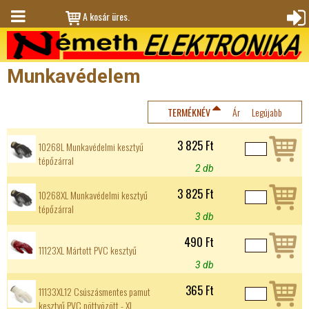
Jump to navigation
A kosár üres.
M
Bejele
en
ntkez
Munkavédelem
ü
és
TERMÉKNÉV
Ár
Legújabb
3 825 Ft
10268L Munkavédelmi kesztyű
tépőzárral
2 db
3 825 Ft
10268XL Munkavédelmi kesztyű
tépőzárral
3 db
490 Ft
11123XL Mártott PVC kesztyű
3 db
365 Ft
11133XL12 Csúszásmentes pamut
kesztyű PVC pöttyözött - XL