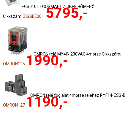
EGS0101 - GOSMART ZIGBEE HŐMÉRŐ
5795,-
Cikkszám:
ZIGBEE001
OMRON relé MY4IN 230VAC 4morse Cikkszám:
1990,-
OMRON125
OMRON relé foglalat 4morse reléhez PYF14-ESS-B
1190,-
OMRON127