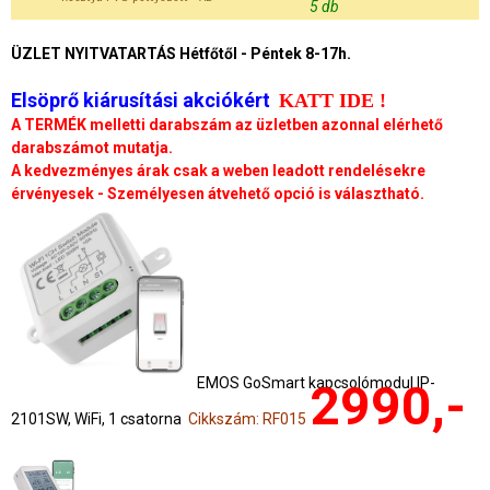
5 db
ÜZLET NYITVATARTÁS Hétfőtől - Péntek 8-17h.
Elsöprő kiárusítási akciókért
KATT IDE !
A TERMÉK melletti darabszám az üzletben azonnal elérhető
darabszámot mutatja.
A kedvezményes árak csak a weben leadott rendelésekre
érvényesek - Személyesen átvehető opció is választható.
EMOS GoSmart kapcsolómodul IP-
2990,-
2101SW, WiFi, 1 csatorna
Cikkszám: RF015