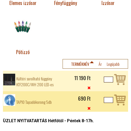
Elemes izzósor
Fényfüggöny
Izzósor
Pótizzó
TERMÉKNÉV
Ár
Legújabb
11 190 Ft
Kültéri sorolható függöny
KTF200C/WH 200 LED-es

690 Ft
TAP10 Tapadókorong 5db

ÜZLET NYITVATARTÁS Hétfőtől - Péntek 8-17h.