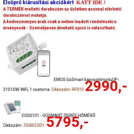
Elsöprő kiárusítási akciókért
KATT IDE !
A TERMÉK melletti darabszám az üzletben azonnal elérhető
darabszámot mutatja.
A kedvezményes árak csak a weben leadott rendelésekre
érvényesek - Személyesen átvehető opció is választható.
EMOS GoSmart kapcsolómodul IP-
2990,-
2101SW, WiFi, 1 csatorna
Cikkszám: RF015
EGS0101 - GOSMART ZIGBEE HŐMÉRŐ
5795,-
Cikkszám:
ZIGBEE001