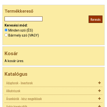
Termékkereső
Keresési mód:
Minden szó (ÉS)
Bármely szó (VAGY)
Kosár
A kosár üres.
Katalógus
Adapterek - Inverterek
Alkatrészek
Akkutöltők
Áramkörök - kész megoldások
Adapterek
Biztosíték
Autós kiegészítők
Inverterek
Biztosíték aljzatok
AC - DC konverterek
Autó DC adapterek
Biztosíték aljzatok