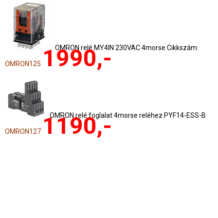
OMRON relé MY4IN 230VAC 4morse Cikkszám:
1990,-
OMRON125
OMRON relé foglalat 4morse reléhez PYF14-ESS-B
1190,-
OMRON127