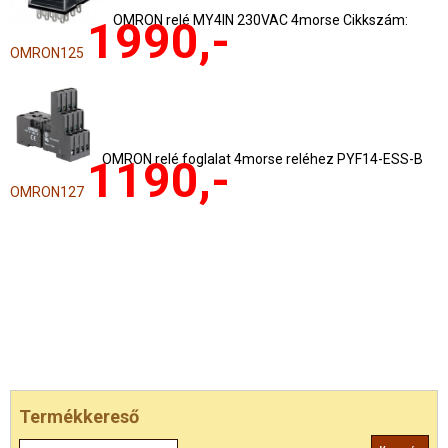
OMRON relé MY4IN 230VAC 4morse Cikkszám:
1990,-
OMRON125
OMRON relé foglalat 4morse reléhez PYF14-ESS-B
1190,-
OMRON127
Termékkereső