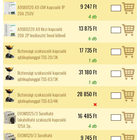
9 247 Ft
A9S60120 A9 iSW kapcsoló 1P
20A 250V
4 db
13 875 Ft
A9S60220 A9 Kézi kapcsoló
20A 2P leválasztó 1mod billenő
6 db
17 735 Ft
Biztonsági szakaszoló kapcsoló
ajtókuplunggal TSS-20/3K
1 db
31 180 Ft
Biztonsági szakaszoló kapcsoló
ajtókuplunggal TSS-63/3K
1 db
28 850 Ft
Biztonsági szakaszoló kapcsoló
ajtókuplunggal TSS-63/4K

EVOMS125/3 Sorolható
16 485 Ft
lakatolható szakaszló kapcsoló
125A 3p.
4 db
EVOMS20/3 Sorolható
9 745 Ft