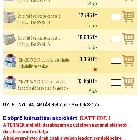
2pólusú 16A SVK2-16
3 db
12 785 Ft
Sorolható választó kapcsoló
3pólusú 16A SVK3-16
1 db
18 685 Ft
Sorolható választó kapcsoló
4pólusú 16A SVK4-16
1 db
9 060 Ft
TSM-20/3 20A 3pólusú sorolható
, lakatolható szakas

13 850 Ft
TSM-20/4 20A 4pólusú lakatol
és sorolható szakaszolókapcsoló
4 db
ÜZLET NYITVATARTÁS Hétfőtől - Péntek 8-17h.
Elsöprő kiárusítási akciókért
KATT IDE !
A TERMÉK melletti darabszám az üzletben azonnal elérhető
darabszámot mutatja.
A kedvezményes árak csak a weben leadott rendelésekre