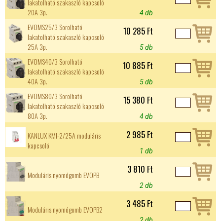
lakatolható szakaszló kapcsoló
20A 3p.
4 db
EVOMS25/3 Sorolható
10 285 Ft
lakatolható szakaszló kapcsoló
25A 3p.
5 db
EVOMS40/3 Sorolható
10 885 Ft
lakatolható szakaszló kapcsoló
40A 3p.
5 db
EVOMS80/3 Sorolható
15 380 Ft
lakatolható szakaszló kapcsoló
80A 3p.
4 db
2 985 Ft
KANLUX KMI-2/25A moduláris
kapcsoló
1 db
3 810 Ft
Moduláris nyomógomb EVOPB
2 db
3 485 Ft
Moduláris nyomógomb EVOPB2
2 db