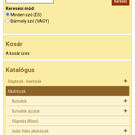
Keresési mód:
Minden szó (ÉS)
Bármely szó (VAGY)
Kosár
A kosár üres.
Katalógus
Adapterek - Inverterek
Alkatrészek
Akkutöltők
Adapterek
Biztosíték
Inverterek
Biztosíték aljzatok
Autó DC adapterek
Biztosíték aljzatok
Hőgomba (Klixon)
Laptop adapterek
5x20mm biztosíték
Autós biztosíték tartó
Audio-Video alkatrészek
LED tápegységek
6x30mm biztosíték
Erősáramú biztosíték aljzat