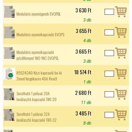
3 630 Ft
Moduláris nyomógomb EVOPBL
3 db
3 655 Ft
Moduláris nyomókapcsoló EVOPS
4 db
3 665 Ft
Moduláris nyomókapcsoló
jelzőfénnyel 1NO 1NC EVOPSL
3 db
18 574 Ft
R9S24340 Kézi kapcsoló be-ki
2mod forgókaros 40A Resi9
1 db
2 680 Ft
Sorolható 1 pólusú 20A
leválasztó kapcsoló TIK1-20
11 db
3 485 Ft
Sorolható 1 pólusú 32A
leválasztó kapcsoló TIK1-32
8 db