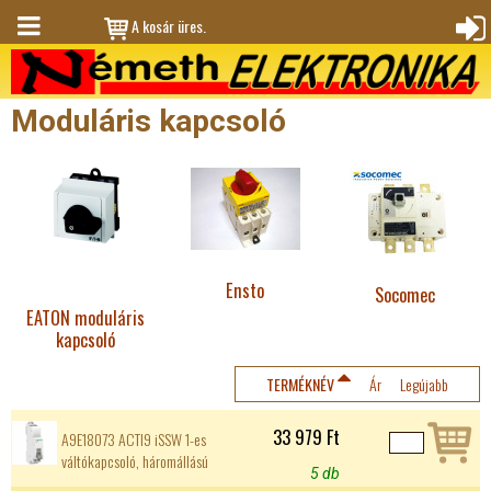
Jump to navigation
A kosár üres.
M
Bejele
en
ntkez
Moduláris kapcsoló
ü
és
Ensto
Socomec
EATON moduláris
kapcsoló
TERMÉKNÉV
Ár
Legújabb
33 979 Ft
A9E18073 ACTI9 iSSW 1-es
váltókapcsoló, háromállású
5 db