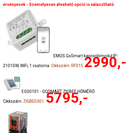
érvényesek - Személyesen átvehető opció is választható.
EMOS GoSmart kapcsolómodul IP-
2990,-
2101SW, WiFi, 1 csatorna
Cikkszám: RF015
EGS0101 - GOSMART ZIGBEE HŐMÉRŐ
5795,-
Cikkszám:
ZIGBEE001