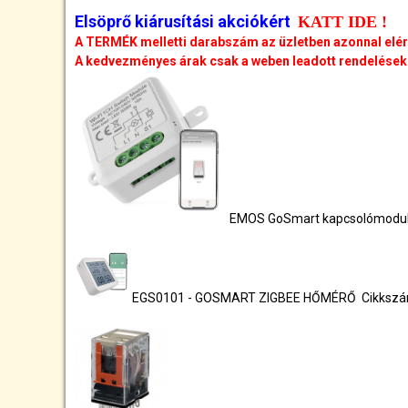
Elsöprő kiárusítási akciókért
KATT IDE !
A TERMÉK melletti darabszám az üzletben azonnal elé
A kedvezményes árak csak a weben leadott rendelésekr
EMOS GoSmart kapcsolómodul 
EGS0101 - GOSMART ZIGBEE HŐMÉRŐ Cikksz