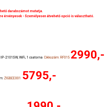
rhető darabszámot mutatja.
e érvényesek - Személyesen átvehető opció is választható.
2990,-
IP-2101SW, WiFi, 1 csatorna
Cikkszám: RF015
5795,-
ám:
ZIGBEE001
1990,-