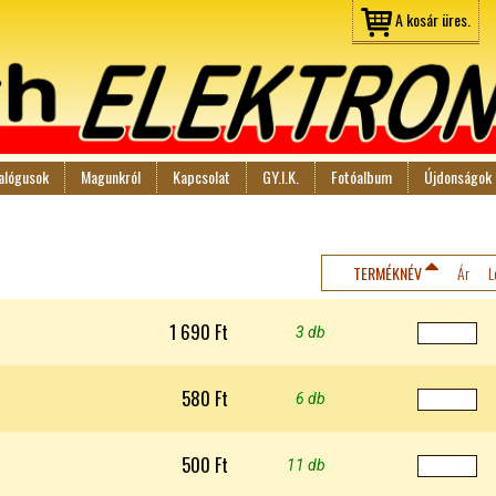
Jump to navigation
A kosár üres.
alógusok
Magunkról
Kapcsolat
GY.I.K.
Fotóalbum
Újdonságok
TERMÉKNÉV
Ár
L
1 690 Ft
3 db
580 Ft
6 db
500 Ft
11 db