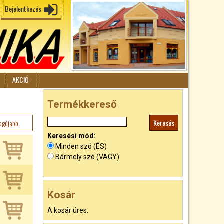
Bejelentkezés
AKCIÓ
Termékkereső
egújabb
Keresési mód:
Minden szó (ÉS)
Bármely szó (VAGY)
Kosár
A kosár üres.