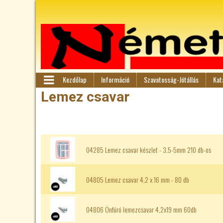
Kezdőlap
Információ
Szavatosság-Jótállás
Kat
F
M
Lemez csavar
en
ő
ü
m
04285 Lemez csavar készlet - 3.5-5mm 210 db-os
e
n
04805 Lemez csavar 4,2 x 16 mm - 80 db
ü
04806 Önfúró lemezcsavar 4,2x19 mm 60db