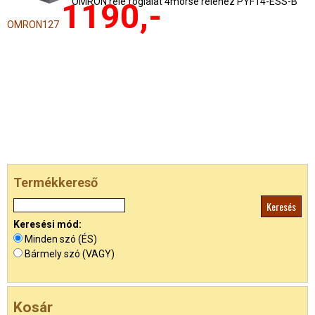
OMRON relé foglalat 4morse reléhez PYF14-ESS-B
1190,-
OMRON127
Termékkereső
Keresési mód:
Minden szó (ÉS)
Bármely szó (VAGY)
Kosár