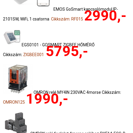
EMOS GoSmart kapcsolómodul IP-
2990,-
2101SW, WiFi, 1 csatorna
Cikkszám: RF015
EGS0101 - GOSMART ZIGBEE HŐMÉRŐ
5795,-
Cikkszám:
ZIGBEE001
OMRON relé MY4IN 230VAC 4morse Cikkszám:
1990,-
OMRON125