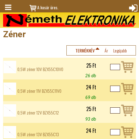
Jump to navigation
A kosár üres.
M
Bejele
en
ntkez
Zéner
ü
és
TERMÉKNÉV
Ár
Legújabb
25 Ft
0,5W zéner 10V BZX55C10V0
26 db
24 Ft
0,5W zéner 11V BZX55C11V0
69 db
25 Ft
0,5W zéner 12V BZX55C12
93 db
24 Ft
0,5W zéner 13V BZX55C13