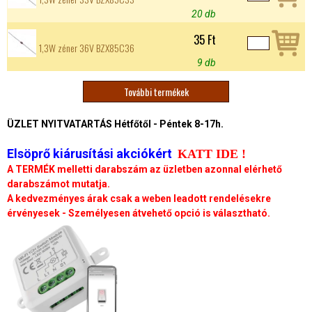
20 db
35 Ft
1,3W zéner 36V BZX85C36
9 db
További termékek
O
ÜZLET NYITVATARTÁS Hétfőtől - Péntek 8-17h.
l
Elsöprő kiárusítási akciókért
KATT IDE !
d
A TERMÉK melletti darabszám az üzletben azonnal elérhető
darabszámot mutatja.
a
A kedvezményes árak csak a weben leadott rendelésekre
érvényesek - Személyesen átvehető opció is választható.
l
a
k