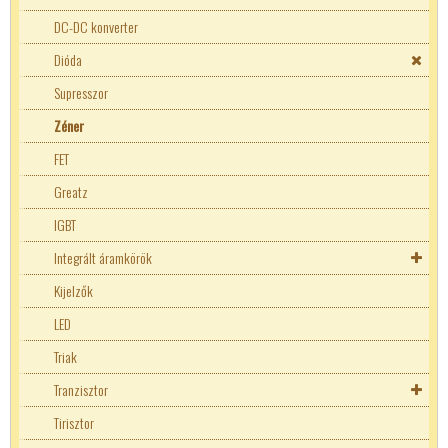
TR5 nyákos biztosíték
DC-DC konverter
Dióda
Supresszor
Zéner
FET
Greatz
IGBT
Integrált áramkörök
Hangvégfokok
Kijelzők
IC foglalat
LED
Logikai áramkörök
Triak
MC
Tranzisztor
Memória
Tranzisztor kellékek
Tirisztor