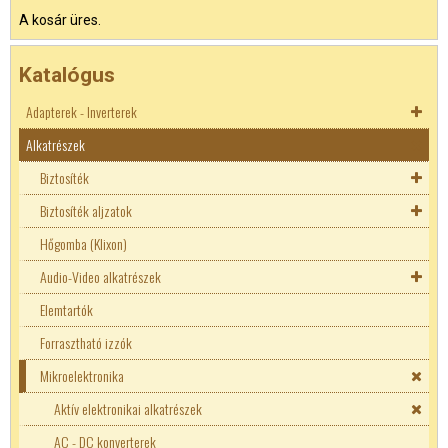
A kosár üres.
Katalógus
Adapterek - Inverterek
Alkatrészek
Akkutöltők
Adapterek
Biztosíték
Inverterek
Biztosíték aljzatok
Autó DC adapterek
Biztosíték aljzatok
Hőgomba (Klixon)
Laptop adapterek
5x20mm biztosíték
Autós biztosíték tartó
Audio-Video alkatrészek
LED tápegységek
6x30mm biztosíték
Erősáramú biztosíték aljzat
Elemtartók
Áramgenerátoros LED tápok
USB - Telefon töltők
Axiális kivezetéssel
Normál biztosíték aljzat
Ékszíjak
Forrasztható izzók
Fix teljesítményű LED táp
Erősáramú biztosíték
Mikroelektronika
Hőbiztosíték
Hőgomba (Klixon)
Késes biztosíték
Aktív elektronikai alkatrészek
Túláram védő kapcsoló
SMD biztosíték
AC - DC konverterek