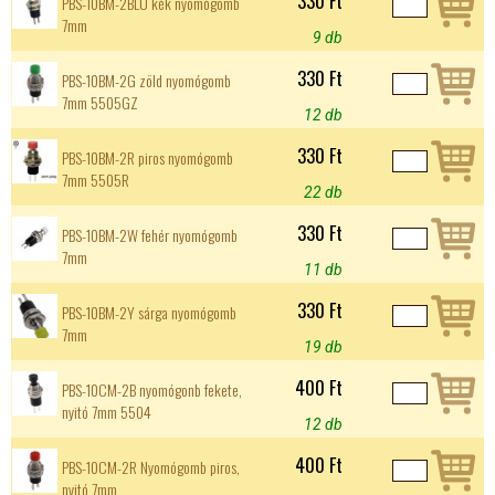
330 Ft
PBS-10BM-2BLU kék nyomógomb
7mm
9 db
330 Ft
PBS-10BM-2G zöld nyomógomb
7mm 5505GZ
12 db
330 Ft
PBS-10BM-2R piros nyomógomb
7mm 5505R
22 db
330 Ft
PBS-10BM-2W fehér nyomógomb
7mm
11 db
330 Ft
PBS-10BM-2Y sárga nyomógomb
7mm
19 db
400 Ft
PBS-10CM-2B nyomógonb fekete,
nyitó 7mm 5504
12 db
400 Ft
PBS-10CM-2R Nyomógomb piros,
nyitó 7mm