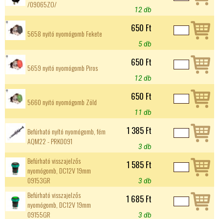
/09065ZO/
12 db
650 Ft
5658 nyitó nyomógomb Fekete
5 db
650 Ft
5659 nyitó nyomógomb Piros
12 db
650 Ft
5660 nyitó nyomógomb Zöld
11 db
1 385 Ft
Befúrható nyító nyomógomb, fém
AQM22 - PRK0091
3 db
Befúrható visszajelzős
1 585 Ft
nyomógomb, DC12V 19mm
09153GR
3 db
Befúrható visszajelzős
1 685 Ft
nyomógomb, DC12V 19mm
09155GR
3 db