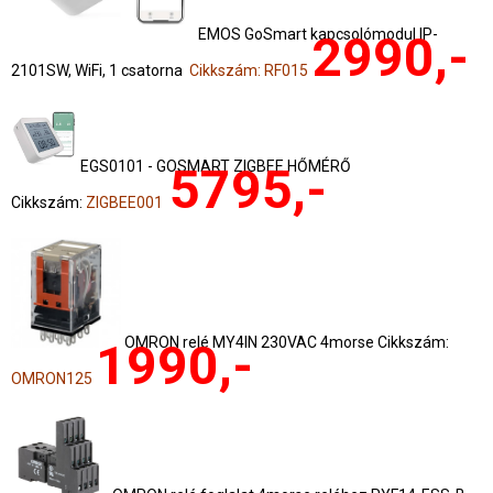
EMOS GoSmart kapcsolómodul IP-
2990,-
2101SW, WiFi, 1 csatorna
Cikkszám: RF015
EGS0101 - GOSMART ZIGBEE HŐMÉRŐ
5795,-
Cikkszám:
ZIGBEE001
OMRON relé MY4IN 230VAC 4morse Cikkszám:
1990,-
OMRON125