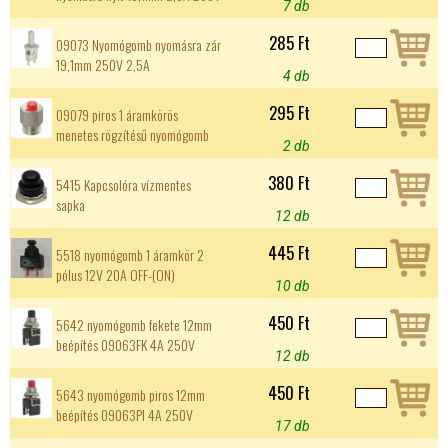
7 db
285 Ft
09073 Nyomógomb nyomásra zár
19,1mm 250V 2,5A
4 db
295 Ft
09079 piros 1 áramkörös
menetes rögzítésű nyomógomb
2 db
380 Ft
5415 Kapcsolóra vízmentes
sapka
12 db
445 Ft
5518 nyomógomb 1 áramkör 2
pólus 12V 20A OFF-(ON)
10 db
450 Ft
5642 nyomógomb fekete 12mm
beépítés 09063FK 4A 250V
12 db
450 Ft
5643 nyomógomb piros 12mm
beépítés 09063PI 4A 250V
17 db