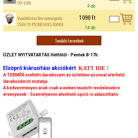
OFF-(ON)
9 db
1 090 Ft
Vandálbiztos fém nyomógomb
250V 2A PS28B 5693-09069
14 db
További termékek
O
ÜZLET NYITVATARTÁS Hétfőtől - Péntek 8-17h.
l
Elsöprő kiárusítási akciókért
KATT IDE !
d
A TERMÉK melletti darabszám az üzletben azonnal elérhető
darabszámot mutatja.
a
A kedvezményes árak csak a weben leadott rendelésekre
érvényesek - Személyesen átvehető opció is választható.
l
a
k