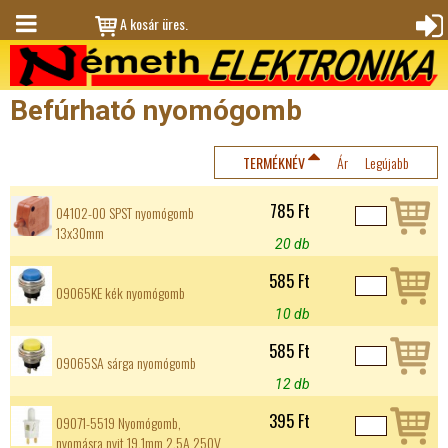
Jump to navigation
A kosár üres.
M
Bejele
en
ntkez
Befúrható nyomógomb
ü
és
TERMÉKNÉV
Ár
Legújabb
785 Ft
04102-00 SPST nyomógomb
13x30mm
20 db
585 Ft
09065KE kék nyomógomb
10 db
585 Ft
09065SA sárga nyomógomb
12 db
395 Ft
09071-5519 Nyomógomb,
nyomásra nyit 19,1mm 2,5A 250V