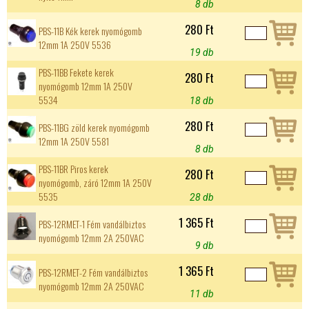
8 db
280 Ft
PBS-11B Kék kerek nyomógomb
12mm 1A 250V 5536
19 db
PBS-11BB Fekete kerek
280 Ft
nyomógomb 12mm 1A 250V
5534
18 db
280 Ft
PBS-11BG zöld kerek nyomógomb
12mm 1A 250V 5581
8 db
PBS-11BR Piros kerek
280 Ft
nyomógomb, záró 12mm 1A 250V
5535
28 db
1 365 Ft
PBS-12RMET-1 Fém vandálbiztos
nyomógomb 12mm 2A 250VAC
9 db
1 365 Ft
PBS-12RMET-2 Fém vandálbiztos
nyomógomb 12mm 2A 250VAC
11 db