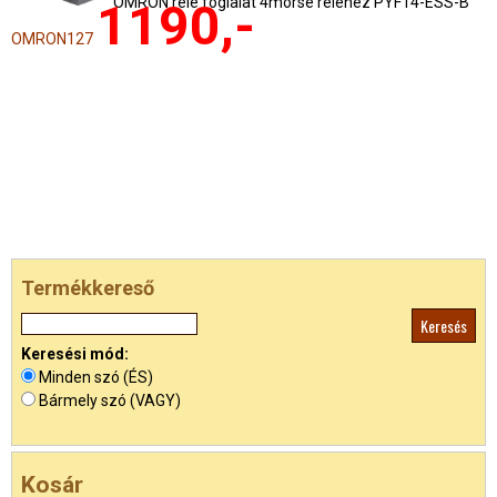
OMRON relé foglalat 4morse reléhez PYF14-ESS-B
1190,-
OMRON127
Termékkereső
Keresési mód:
Minden szó (ÉS)
Bármely szó (VAGY)
Kosár