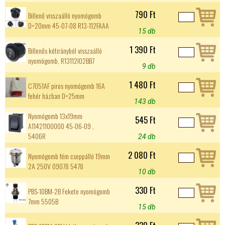
790 Ft
Billenő visszaálló nyomógomb
D=20mm 45-07-08 R13-112FAAA
15 db
1 390 Ft
Billenős kétirányból visszaálló
nyomógomb, R13112I02BB7
9 db
1 480 Ft
C7051AF piros nyomógomb 16A
fehér házban D=25mm
143 db
Nyomógomb 13x19mm
545 Ft
A11421100000 45-06-09 ,
5406R
24 db
2 080 Ft
Nyomógomb fém cseppálló 19mm
2A 250V 09078 5478
10 db
330 Ft
PBS-10BM-2B Fekete nyomógomb
7mm 5505B
15 db