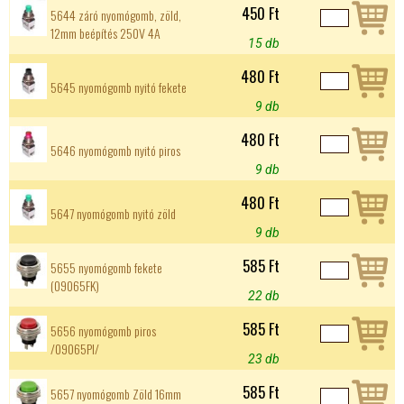
450 Ft
5644 záró nyomógomb, zöld,
12mm beépítés 250V 4A
15 db
480 Ft
5645 nyomógomb nyitó fekete
9 db
480 Ft
5646 nyomógomb nyitó piros
9 db
480 Ft
5647 nyomógomb nyitó zöld
9 db
585 Ft
5655 nyomógomb fekete
(09065FK)
22 db
585 Ft
5656 nyomógomb piros
/09065PI/
23 db
585 Ft
5657 nyomógomb Zöld 16mm