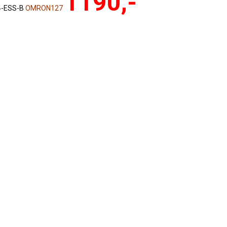
1190,-
4-ESS-B
OMRON127