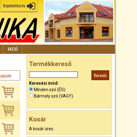
Bejelentkezés
AKCIÓ
Termékkereső
egújabb
Keresési mód:
Minden szó (ÉS)
Bármely szó (VAGY)
Kosár
A kosár üres.