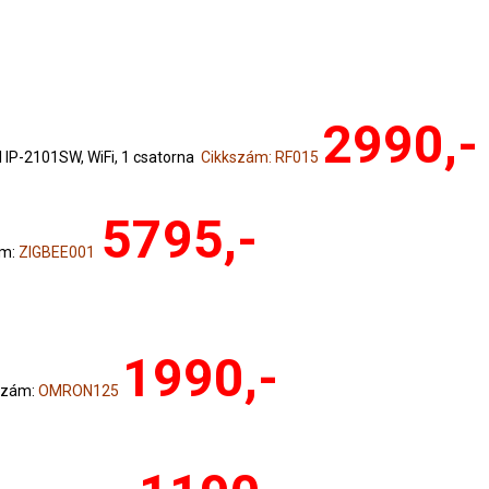
2990,-
IP-2101SW, WiFi, 1 csatorna
Cikkszám: RF015
5795,-
ám:
ZIGBEE001
1990,-
szám:
OMRON125