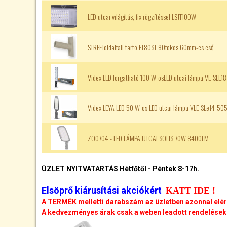
LED utcai világítás, fix rögzítéssel LSJT100W
STREEToldalfali tartó FT80ST 80fokos 60mm-es cső
Videx LED forgatható 100 W-osLED utcai lámpa VL-SLE1
Videx LEYA LED 50 W-os LED utcai lámpa VLE-SLe14-50
ZO0704 - LED LÁMPA UTCAI SOLIS 70W 8400LM
ÜZLET NYITVATARTÁS Hétfőtől - Péntek 8-17h.
Elsöprő kiárusítási akciókért
KATT IDE !
A TERMÉK melletti darabszám az üzletben azonnal elé
A kedvezményes árak csak a weben leadott rendelésekr