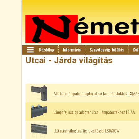
Kezdőlap
Információ
Szavatosság-Jótállás
Kat
F
M
Utcai - Járda világítás
en
ő
ü
m
Állítható lámpafej adapter utcai lámpatestekhez LSJA
e
n
Lámpafej oszlop adapter utcai lámpatestekhez LSJAA
ü
LED utcai világítás, fix rögzítéssel LSJA30W