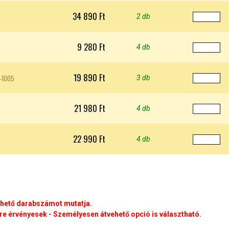
34 890 Ft
2 db
9 280 Ft
4 db
19 890 Ft
8-1005
3 db
21 980 Ft
5
4 db
22 990 Ft
4 db
rhető darabszámot mutatja.
e érvényesek - Személyesen átvehető opció is választható.