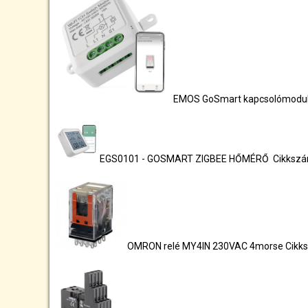
EMOS GoSmart kapcsolómodul 
EGS0101 - GOSMART ZIGBEE HŐMÉRŐ Cikksz
OMRON relé MY4IN 230VAC 4morse Cikk