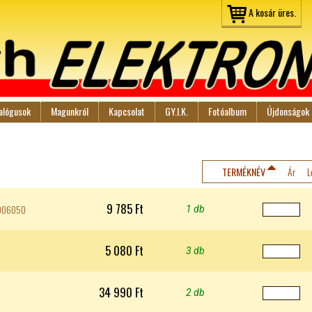
Jump to navigation
A kosár üres.
alógusok
Magunkról
Kapcsolat
GY.I.K.
Fotóalbum
Újdonságok
TERMÉKNÉV
Ár
L
9 785 Ft
A906050
1 db
5 080 Ft
3 db
34 990 Ft
2 db